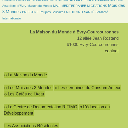
98/2747
19/2747
7/2747
146/2747
1276/2747
Mois des
Anatoliens d’Evry
Maison du Monde
MALI
MÉDITERRANÉE
MIGRATIONS
3 Mondes
141/2747
149/2747
149/2747
295/2747
PALESTINE
Peuples Solidaires ACTIONAID
SANTÉ
Solidarité
Internationale
La Maison du Monde d’Evry-Courcouronnes
12 allée Jean Rostand
91000 Evry-Courcouronnes
contact
o La Maison du Monde
o Les Mois des 3 Mondes
o Les semaines du Consom’Acteur
o Les Cafés de l’Actu
o Le Centre de Documentation RITIMO
o L’éducation au
Développement
Les Associations Résidentes