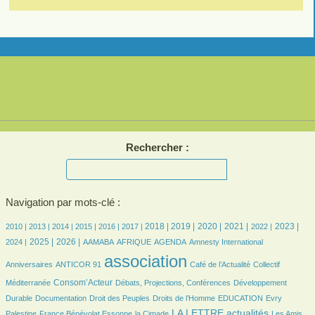
Rechercher :
Navigation par mots-clé :
6/2747
7/2747
210/2747
381/2747
448/2747
491/2747
779/2747
740/2747
608/2747
654/2747
580/2747
636/2747
529/2747
2018 |
2019 |
2020 |
2021 |
2023 |
2010 |
2013 |
2014 |
2015 |
2016 |
2017 |
2022 |
665/2747
841/2747
114/2747
235/2747
531/2747
9/2747
57/2747
2025 |
2026 |
2024 |
AAMABA
AFRIQUE
AGENDA
Amnesty International
20/2747
2747/2747
421/2747
45/2747
association
Anniversaires
ANTICOR 91
Café de l’Actualité
Collectif
833/2747
217/2747
188/2747
Consom’Acteur
Méditerranée
Débats, Projections, Conférences
Développement
72/2747
41/2747
197/2747
41/2747
9/2747
Durable
Documentation
Droit des Peuples
Droits de l’Homme
EDUCATION
Evry
173/2747
45/2747
1128/2747
38/2747
LA LETTRE actualités
Palestine
France Bénévolat Essonne
la Cimade
Les Amis