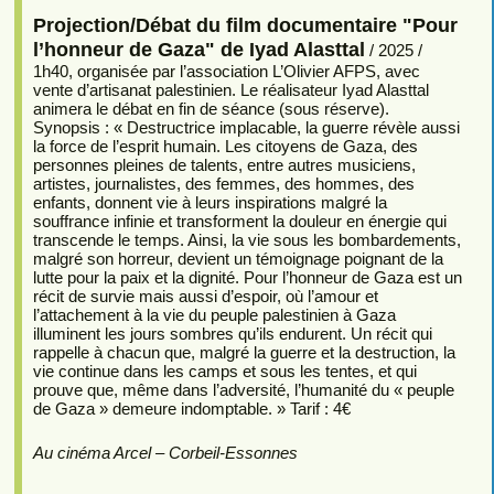
Projection/Débat du film documentaire "Pour
l’honneur de Gaza" de Iyad Alasttal
/ 2025 /
1h40, organisée par l’association L’Olivier AFPS, avec
vente d’artisanat palestinien. Le réalisateur Iyad Alasttal
animera le débat en fin de séance (sous réserve).
Synopsis : « Destructrice implacable, la guerre révèle aussi
la force de l’esprit humain. Les citoyens de Gaza, des
personnes pleines de talents, entre autres musiciens,
artistes, journalistes, des femmes, des hommes, des
enfants, donnent vie à leurs inspirations malgré la
souffrance infinie et transforment la douleur en énergie qui
transcende le temps. Ainsi, la vie sous les bombardements,
malgré son horreur, devient un témoignage poignant de la
lutte pour la paix et la dignité. Pour l’honneur de Gaza est un
récit de survie mais aussi d’espoir, où l’amour et
l’attachement à la vie du peuple palestinien à Gaza
illuminent les jours sombres qu’ils endurent. Un récit qui
rappelle à chacun que, malgré la guerre et la destruction, la
vie continue dans les camps et sous les tentes, et qui
prouve que, même dans l’adversité, l’humanité du « peuple
de Gaza » demeure indomptable. » Tarif : 4€
Au cinéma Arcel – Corbeil-Essonnes