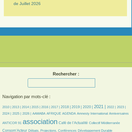
de Juillet 2026
Rechercher :
Navigation par mots-clé :
1/553
2/553
47/553
83/553
101/553
119/553
149/553
168/553
146/553
248/553
106/553
110/553
115/553
2021 |
2018 |
2019 |
2020 |
2010 |
2013 |
2014 |
2015 |
2016 |
2017 |
2022 |
2023 |
106/553
73/553
17/553
41/553
116/553
2/553
6/553
6/553
2024 |
2025 |
2026 |
AAMABA
AFRIQUE
AGENDA
Amnesty International
Anniversaires
553/553
183/553
8/553
135/553
association
Café de l’Actualité
ANTICOR 91
Collectif Méditerranée
32/553
36/553
13/553
Consom’Acteur
Débats, Projections, Conférences
Développement Durable