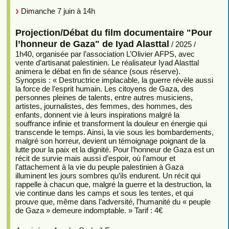
Dimanche 7 juin à 14h
Projection/Débat du film documentaire "Pour
l’honneur de Gaza" de Iyad Alasttal
/ 2025 /
1h40, organisée par l’association L’Olivier AFPS, avec
vente d’artisanat palestinien. Le réalisateur Iyad Alasttal
animera le débat en fin de séance (sous réserve).
Synopsis : « Destructrice implacable, la guerre révèle aussi
la force de l’esprit humain. Les citoyens de Gaza, des
personnes pleines de talents, entre autres musiciens,
artistes, journalistes, des femmes, des hommes, des
enfants, donnent vie à leurs inspirations malgré la
souffrance infinie et transforment la douleur en énergie qui
transcende le temps. Ainsi, la vie sous les bombardements,
malgré son horreur, devient un témoignage poignant de la
lutte pour la paix et la dignité. Pour l’honneur de Gaza est un
récit de survie mais aussi d’espoir, où l’amour et
l’attachement à la vie du peuple palestinien à Gaza
illuminent les jours sombres qu’ils endurent. Un récit qui
rappelle à chacun que, malgré la guerre et la destruction, la
vie continue dans les camps et sous les tentes, et qui
prouve que, même dans l’adversité, l’humanité du « peuple
de Gaza » demeure indomptable. » Tarif : 4€