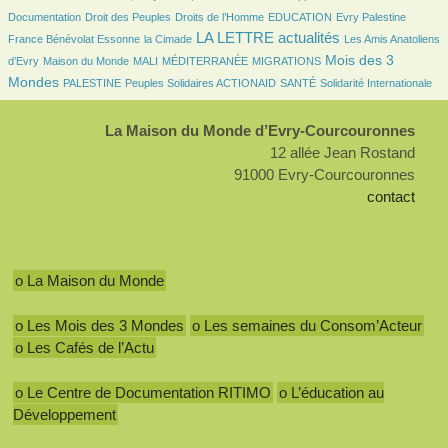
7/553
35/553
7/553
2/553
14/553
Documentation
Droit des Peuples
Droits de l’Homme
EDUCATION
Evry Palestine
3/553
262/553
6/553
LA LETTRE actualités
France Bénévolat Essonne
la Cimade
Les Amis Anatoliens
20/553
5/553
1/553
29/553
230/553
Mois des 3
d’Evry
Maison du Monde
MALI
MÉDITERRANÉE
MIGRATIONS
21/553
25/553
16/553
54/553
Mondes
PALESTINE
Peuples Solidaires ACTIONAID
SANTÉ
Solidarité Internationale
La Maison du Monde d’Evry-Courcouronnes
12 allée Jean Rostand
91000 Evry-Courcouronnes
contact
o La Maison du Monde
o Les Mois des 3 Mondes
o Les semaines du Consom’Acteur
o Les Cafés de l’Actu
o Le Centre de Documentation RITIMO
o L’éducation au
Développement