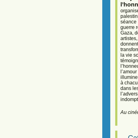
l’honn
organisé
palestin
séance (
guerre r
Gaza, d
artiste
donnent 
transfor
la vie 
témoigna
l’honneu
l’amour 
illumine
à chacun
dans le
l’adver
indompta
Au ciné
Caf