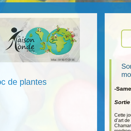
Sor
mo
c de plantes
-Samed
Sorti
Cette j
d’art de
Chamara
rendron