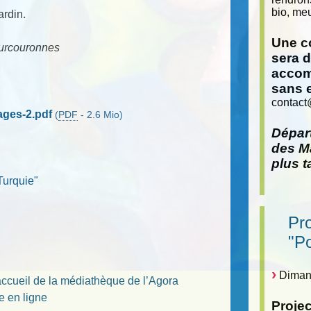
bio, meu
ardin.
Une co
ourcouronnes
sera 
accom
sans 
contact
ges-2.pdf
(
PDF
-
2.6 Mio
)
Départ
des Ma
plus t
Turquie"
Pr
"P
Dimanc
accueil de la médiathèque de l’Agora
e en ligne
Proje