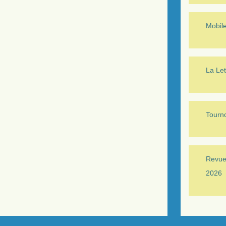
Mobil
La Let
Tourno
Revue 
2026