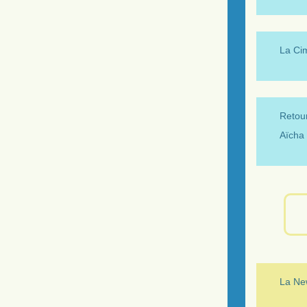
La Ci
Retour
Aïcha 
La New