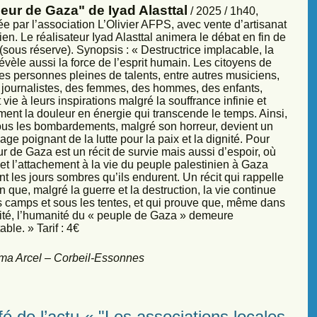
eur de Gaza" de Iyad Alasttal
/ 2025 / 1h40,
e par l’association L’Olivier AFPS, avec vente d’artisanat
ien. Le réalisateur Iyad Alasttal animera le débat en fin de
sous réserve). Synopsis : « Destructrice implacable, la
évèle aussi la force de l’esprit humain. Les citoyens de
es personnes pleines de talents, entre autres musiciens,
s, journalistes, des femmes, des hommes, des enfants,
vie à leurs inspirations malgré la souffrance infinie et
ment la douleur en énergie qui transcende le temps. Ainsi,
sous les bombardements, malgré son horreur, devient un
ge poignant de la lutte pour la paix et la dignité. Pour
r de Gaza est un récit de survie mais aussi d’espoir, où
et l’attachement à la vie du peuple palestinien à Gaza
nt les jours sombres qu’ils endurent. Un récit qui rappelle
 que, malgré la guerre et la destruction, la vie continue
s camps et sous les tentes, et qui prouve que, même dans
sité, l’humanité du « peuple de Gaza » demeure
ble. » Tarif : 4€
ma Arcel – Corbeil-Essonnes
é de l’actu « "Les associations locales