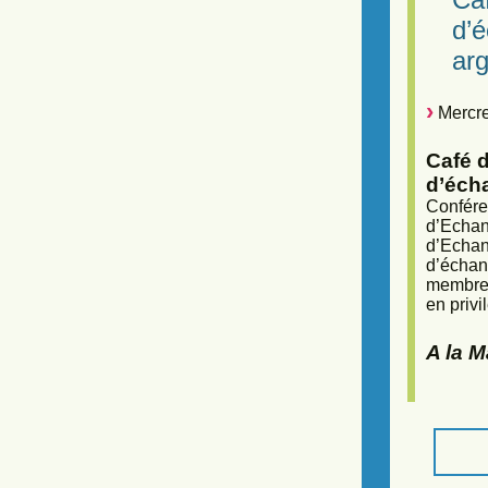
d’
arg
Mercre
Café d
d’éch
Confére
d’Echan
d’Echan
d’échan
membres
en privi
A la 