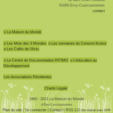
91000 Evry-Courcouronnes
contact
o La Maison du Monde
o Les Mois des 3 Mondes
o Les semaines du Consom’Acteur
o Les Cafés de l’Actu
o Le Centre de Documentation RITIMO
o L’éducation au
Développement
Les Associations Résidentes
Charte Légale
1983 - 2021 La Maison du Monde
d’Évry-Courcouronnes
Plan du site
|
Se connecter
|
Contact
|
RSS 2.0
Site réalisé avec SPIP