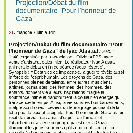
Projection/Débat du film
documentaire "Pour l’honneur de
Gaza"
Dimanche 7 juin à 14h
Projection/Débat du film documentaire "Pour
l’honneur de Gaza" de Iyad Alasttal
/ 2025 /
1h40, organisée par l’association L’Olivier AFPS, avec
vente d’artisanat palestinien. Le réalisateur Iyad Alasttal
animera le débat en fin de séance (sous réserve).
Synopsis : « Destructrice implacable, la guerre révèle aussi
la force de l’esprit humain. Les citoyens de Gaza, des
personnes pleines de talents, entre autres musiciens,
artistes, journalistes, des femmes, des hommes, des
enfants, donnent vie à leurs inspirations malgré la
souffrance infinie et transforment la douleur en énergie qui
transcende le temps. Ainsi, la vie sous les bombardements,
malgré son horreur, devient un témoignage poignant de la
lutte pour la paix et la dignité. Pour l’honneur de Gaza est un
récit de survie mais aussi d’espoir, où l’amour et
l’attachement à la vie du peuple palestinien à Gaza
illuminent les jours sombres qu’ils endurent. Un récit qui
rappelle à chacun que, malgré la guerre et la destruction, la