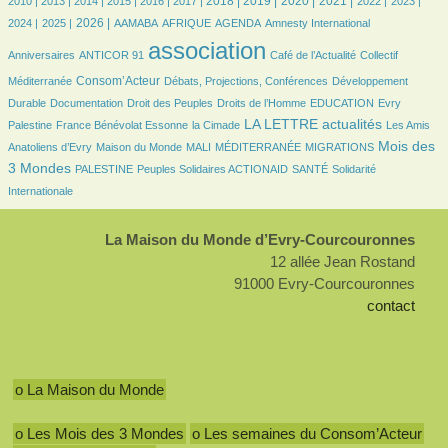
2018 |
2019 |
2020 |
2021 |
2010 |
2013 |
2014 |
2015 |
2016 |
2017 |
2022 |
2023 |
505/2769
730/2769
84/2769
190/2769
535/2769
9/2769
32/2769
2026 |
2024 |
2025 |
AAMABA
AFRIQUE
AGENDA
Amnesty International
32/2769
2769/2769
386/2769
46/2769
association
Anniversaires
ANTICOR 91
Café de l’Actualité
Collectif
767/2769
154/2769
172/2769
Consom’Acteur
Méditerranée
Débats, Projections, Conférences
Développement
66/2769
31/2769
169/2769
41/2769
7/2769
Durable
Documentation
Droit des Peuples
Droits de l’Homme
EDUCATION
Evry
133/2769
32/2769
951/2769
32/2769
LA LETTRE actualités
Palestine
France Bénévolat Essonne
la Cimade
Les Amis
91/2769
25/2769
9/2769
154/2769
1126/2769
Mois des
Anatoliens d’Evry
Maison du Monde
MALI
MÉDITERRANÉE
MIGRATIONS
97/2769
110/2769
115/2769
264/2769
3 Mondes
PALESTINE
Peuples Solidaires ACTIONAID
SANTÉ
Solidarité
Internationale
La Maison du Monde d’Evry-Courcouronnes
12 allée Jean Rostand
91000 Evry-Courcouronnes
contact
o La Maison du Monde
o Les Mois des 3 Mondes
o Les semaines du Consom’Acteur