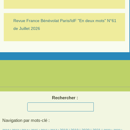
Revue France Bénévolat Paris/IdF "En deux mots" N°61
de Juillet 2026
Rechercher :
Navigation par mots-clé :
7/2769
7/2769
207/2769
390/2769
470/2769
521/2769
731/2769
744/2769
709/2769
698/2769
568/2769
537/2769
535/2769