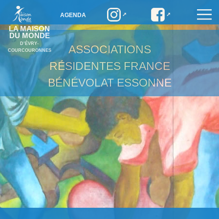
AGENDA
LA MAISON
DU MONDE
D’ÉVRY-
ASSOCIATIONS
COURCOURONNES
RÉSIDENTES
FRANCE
BÉNÉVOLAT ESSONNE