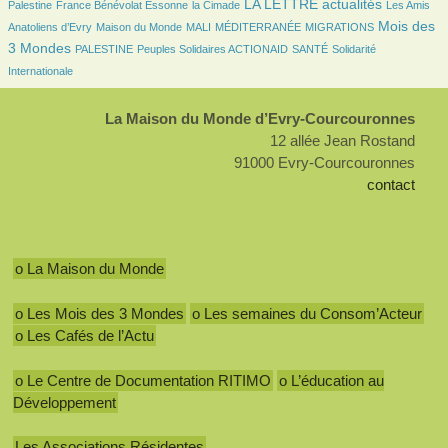
147/3006
42/3006
1143/3006
58/3006
LA LETTRE actualités
Palestine
France Bénévolat Essonne
la Cimade
Les Amis
180/3006
23/3006
8/3006
167/3006
1281/3006
Mois des
Anatoliens d’Evry
Maison du Monde
MALI
MÉDITERRANÉE
MIGRATIONS
126/3006
136/3006
163/3006
345/3006
3 Mondes
PALESTINE
Peuples Solidaires ACTIONAID
SANTÉ
Solidarité
Internationale
La Maison du Monde d’Evry-Courcouronnes
12 allée Jean Rostand
91000 Evry-Courcouronnes
contact
o La Maison du Monde
o Les Mois des 3 Mondes
o Les semaines du Consom’Acteur
o Les Cafés de l’Actu
o Le Centre de Documentation RITIMO
o L’éducation au
Développement
Les Associations Résidentes