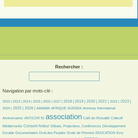
Rechercher :
Navigation par mots-clé :
8/3006
7/3006
214/3006
417/3006
489/3006
573/3006
846/3006
904/3006
703/3006
750/3006
598/3006
665/3006
585/3006
2018 |
2019 |
2020 |
2021 |
2023 |
2010 |
2013 |
2014 |
2015 |
2016 |
2017 |
2022 |
694/3006
760/3006
98/3006
290/3006
639/3006
7/3006
48/3006
2025 |
2026 |
2024 |
AAMABA
AFRIQUE
AGENDA
Amnesty International
24/3006
3006/3006
496/3006
49/3006
association
Anniversaires
ANTICOR 91
Café de l’Actualité
Collectif
824/3006
191/3006
203/3006
Consom’Acteur
Méditerranée
Débats, Projections, Conférences
Développement
63/3006
34/3006
223/3006
47/3006
8/3006
Durable
Documentation
Droit des Peuples
Droits de l’Homme
EDUCATION
Evry