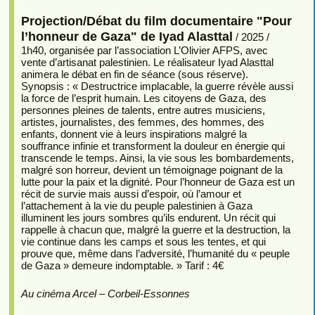
Projection/Débat du film documentaire "Pour
l’honneur de Gaza" de Iyad Alasttal
/ 2025 /
1h40, organisée par l’association L’Olivier AFPS, avec
vente d’artisanat palestinien. Le réalisateur Iyad Alasttal
animera le débat en fin de séance (sous réserve).
Synopsis : « Destructrice implacable, la guerre révèle aussi
la force de l’esprit humain. Les citoyens de Gaza, des
personnes pleines de talents, entre autres musiciens,
artistes, journalistes, des femmes, des hommes, des
enfants, donnent vie à leurs inspirations malgré la
souffrance infinie et transforment la douleur en énergie qui
transcende le temps. Ainsi, la vie sous les bombardements,
malgré son horreur, devient un témoignage poignant de la
lutte pour la paix et la dignité. Pour l’honneur de Gaza est un
récit de survie mais aussi d’espoir, où l’amour et
l’attachement à la vie du peuple palestinien à Gaza
illuminent les jours sombres qu’ils endurent. Un récit qui
rappelle à chacun que, malgré la guerre et la destruction, la
vie continue dans les camps et sous les tentes, et qui
prouve que, même dans l’adversité, l’humanité du « peuple
de Gaza » demeure indomptable. » Tarif : 4€
Au cinéma Arcel – Corbeil-Essonnes