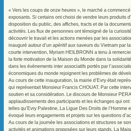
« Vers les coups de onze heures », le marché a commencé t
exposants. Si certains ont choisi de vendre leurs produits d
disposition du public, des affiches, tracts et de la documen
activités. Les flux de personnes ont témoigné de la curiosit
découvrir le travail et les actions menées par les associati
inauguré autour d’un apéritif aux saveurs du Vietnam par 
courte intervention, Myriam HEILBRONN a tenu à remercier 
la forte motivation de la Maison du Monde dans la solidarité
dans les évènements inter associatifs portés par l’associa
économiques du monde rejoignent les problèmes de dével
Au cours de cette inauguration, la mairie d’Evry était rep
qui représentait Monsieur Francis CHOUAT. Par cette interv
soutien et sa considération. Le discours de Monsieur PERA
applaudissements des participants et les échanges qui ont 
telles qu’Evry Palestine, La Ligue Des Droits de l’Homme e
évoqué leurs engagements et projets sur les questions d’ac
Au cours de la journée les associations et structures se son
activités et animations proposées sur leurs stands. La Mai