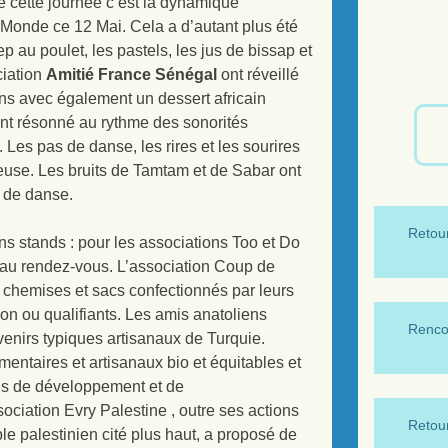
e cette journée c’est la dynamique
u Monde ce 12 Mai. Cela a d’autant plus été
ep au poulet, les pastels, les jus de bissap et
ciation
Amitié France Sénégal
ont réveillé
ens avec également un dessert africain
ent résonné au rythme des sonorités
. Les pas de danse, les rires et les sourires
reuse. Les bruits de Tamtam et de Sabar ont
s de danse.
Retour
ns stands : pour les associations Too et Do
nt au rendez-vous. L’association Coup de
s chemises et sacs confectionnés par leurs
on ou qualifiants. Les amis anatoliens
Renco
enirs typiques artisanaux de Turquie.
mentaires et artisanaux bio et équitables et
ions de développement et de
ociation Evry Palestine , outre ses actions
Retour
e palestinien cité plus haut, a proposé de