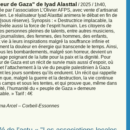
eur de Gaza" de Iyad Alasttal
/ 2025 / 1h40,
e par l’association L’Olivier AFPS, avec vente d’artisanat
ien. Le réalisateur Iyad Alasttal animera le débat en fin de
sous réserve). Synopsis : « Destructrice implacable, la
évèle aussi la force de l’esprit humain. Les citoyens de
es personnes pleines de talents, entre autres musiciens,
s, journalistes, des femmes, des hommes, des enfants,
vie à leurs inspirations malgré la souffrance infinie et
ment la douleur en énergie qui transcende le temps. Ainsi,
sous les bombardements, malgré son horreur, devient un
ge poignant de la lutte pour la paix et la dignité. Pour
r de Gaza est un récit de survie mais aussi d’espoir, où
et l’attachement à la vie du peuple palestinien à Gaza
nt les jours sombres qu’ils endurent. Un récit qui rappelle
 que, malgré la guerre et la destruction, la vie continue
s camps et sous les tentes, et qui prouve que, même dans
sité, l’humanité du « peuple de Gaza » demeure
ble. » Tarif : 4€
ma Arcel – Corbeil-Essonnes
é de l’actu « "Les associations locales