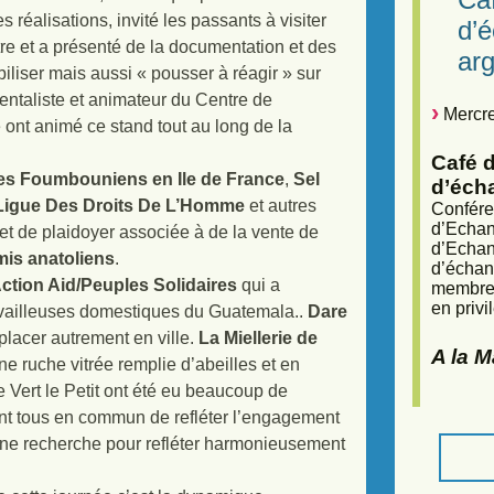
 réalisations, invité les passants à visiter
d’
tre et a présenté de la documentation et des
arg
biliser mais aussi « pousser à réagir » sur
taliste et animateur du Centre de
Mercre
ont animé ce stand tout au long de la
Café d
es Foumbouniens en Ile de France
,
Sel
d’éch
Ligue Des Droits De L’Homme
et autres
Confére
d’Echan
et de plaidoyer associée à de la vente de
d’Echan
is anatoliens
.
d’échan
ction Aid/Peuples Solidaires
qui a
membres
en privi
ravailleuses domestiques du Guatemala..
Dare
placer autrement en ville.
La Miellerie de
A la 
ne ruche vitrée remplie d’abeilles et en
e Vert le Petit ont été eu beaucoup de
ent tous en commun de refléter l’engagement
 une recherche pour refléter harmonieusement