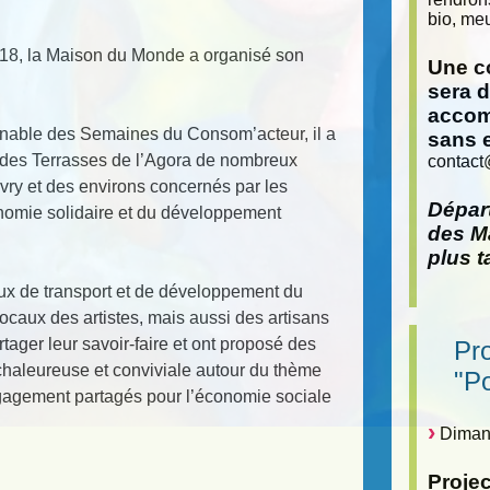
bio, meu
18, la Maison du Monde a organisé son
Une co
sera 
accom
nable des Semaines du Consom’acteur, il a
sans 
 des Terrasses de l’Agora de nombreux
contact
Evry et des environs concernés par les
Départ
nomie solidaire et du développement
des Ma
plus t
eaux de transport et de développement du
caux des artistes, mais aussi des artisans
tager leur savoir-faire et ont proposé des
Pr
chaleureuse et conviviale autour du thème
"P
 engagement partagés pour l’économie sociale
Dimanc
Proje