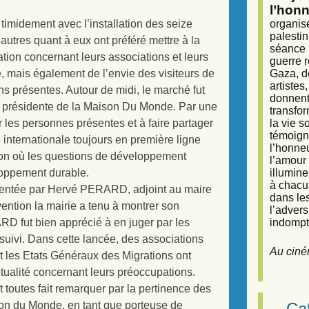
l’honn
imidement avec l’installation des seize
organisé
palestin
’autres quant à eux ont préféré mettre à la
séance (
tation concernant leurs associations et leurs
guerre r
é, mais également de l’envie des visiteurs de
Gaza, d
artiste
ons présentes. Autour de midi, le marché fut
donnent 
la présidente de la Maison Du Monde. Par une
transfor
les personnes présentes et à faire partager
la vie 
témoigna
 internationale toujours en première ligne
l’honneu
tion où les questions de développement
l’amour 
oppement durable.
illumine
à chacun
résentée par Hervé PERARD, adjoint au maire
dans le
ention la mairie a tenu à montrer son
l’adver
RD fut bien apprécié à en juger par les
indompta
suivi. Dans cette lancée, des associations
Au ciné
t les Etats Généraux des Migrations ont
tualité concernant leurs préoccupations.
t toutes fait remarquer par la pertinence des
son du Monde, en tant que porteuse de
Caf