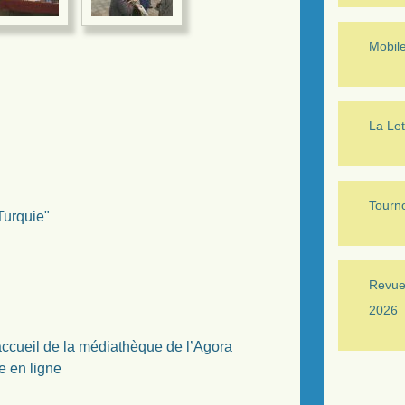
Mobil
La Let
Tourno
Turquie"
Revue 
2026
accueil de la médiathèque de l’Agora
e en ligne