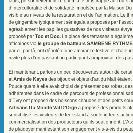
Mais, personnellement ce qui m’a le plus frappé au cours d
d’interculturalité et de solidarité impulsée par la Maison D
visible au niveau de la restauration et de l’animation. Le thi
de gingembre typiquement sénégalais proposés par l’asso
agréablement les papilles gustatives de nos visiteurs évry
proposé par
Too et Doo
. La place des terrasses a égalem
africaines via
le groupe de batteurs SAMBENE RYTHME
par-ci, par-là, ont dénoté d’une ambiance festive et chaleu
invité plus d’un passant ou participant à improviser des pa
Et maintenant, parlons un peu découvertes autour de certai
et
Amis de Kayes
des bijoux et objets d’art du Mali étaie
Pouce quant à elle avait choisi de présenter des robes, de
adhérentes dans le cadre de parcours de professionnalisati
d’Evry ont proposé des boissons chaudes et des petits souv
Artisans Du Monde Val D’Orge
a proposé des produits ali
sensibilisé les visiteurs de leur stand à soutenir leurs act
commercialisation des producteurs qu’ils soutiennent. L’Ass
de plaidoyer manifestant son engagement vis-à-vis du peupl