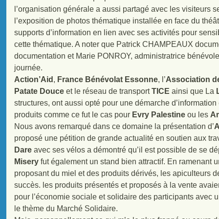
l’organisation générale a aussi partagé avec les visiteurs ses
l’exposition de photos thématique installée en face du théâ
supports d’information en lien avec ses activités pour sensi
cette thématique. A noter que Patrick CHAMPEAUX documen
documentation et Marie PONROY, administratrice bénévole 
journée.
Action’Aid
,
France Bénévolat Essonne
, l’
Association d
Patate Douce
et le réseau de transport
TICE
ainsi que La
structures, ont aussi opté pour une démarche d’information 
produits comme ce fut le cas pour
Evry Palestine
ou les
Am
Nous avons remarqué dans ce domaine la présentation d’
A
proposé une pétition de grande actualité en soutien aux t
Dare
avec ses vélos a démontré qu’il est possible de se dé
Misery
fut également un stand bien attractif. En ramenant u
proposant du miel et des produits dérivés, les apiculteurs d
succès. les produits présentés et proposés à la vente avai
pour l’économie sociale et solidaire des participants avec
le thème du Marché Solidaire.