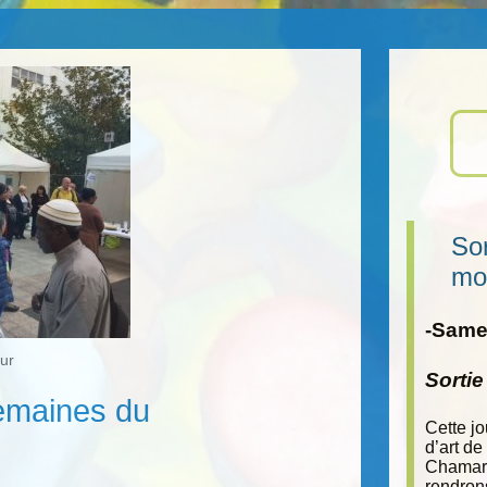
Sor
mo
-Samed
ur
Sorti
maines du
Cette j
d’art de
Chamara
rendron