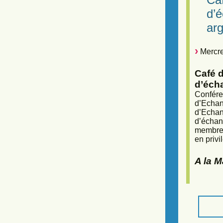
d’
arg
Mercre
Café d
d’éch
Confére
d’Echan
d’Echan
d’échan
membres
en privi
A la 