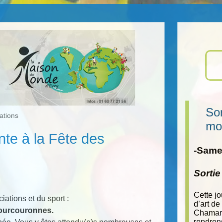
Sor
ations
mo
te à la Fête des
-Samed
Sorti
Cette j
ations et du sport :
d’art de
Courcouronnes.
Chamara
rendron