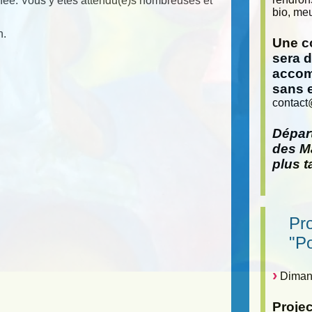
ée. Vous y êtes attendu(e)s nombreuses et
bio, meu
n.
Une co
sera 
accom
sans 
contact
Départ
des Ma
plus t
Pr
"P
Dimanc
Proje