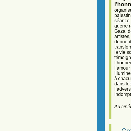
l’honn
organisé
palestin
séance (
guerre r
Gaza, d
artiste
donnent 
transfor
la vie 
témoigna
l’honneu
l’amour 
illumine
à chacun
dans le
l’adver
indompta
Au ciné
Caf