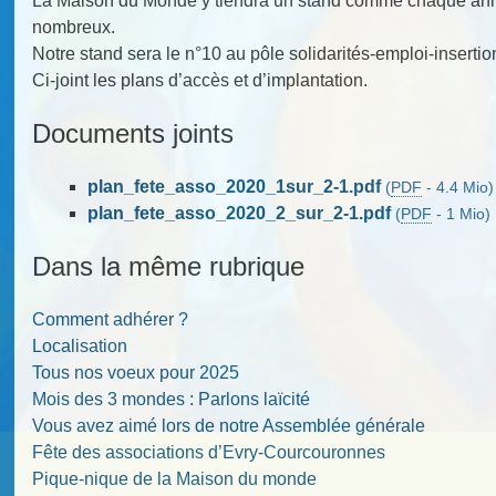
La Maison du Monde y tiendra un stand comme chaque ann
nombreux.
Notre stand sera le n°10 au pôle solidarités-emploi-insertio
Ci-joint les plans d’accès et d’implantation.
Documents joints
plan_fete_asso_2020_1sur_2-1.pdf
(
PDF
-
4.4 Mio
)
plan_fete_asso_2020_2_sur_2-1.pdf
(
PDF
-
1 Mio
)
Dans la même rubrique
Comment adhérer ?
Localisation
Tous nos voeux pour 2025
Mois des 3 mondes : Parlons laïcité
Vous avez aimé lors de notre Assemblée générale
Fête des associations d’Evry-Courcouronnes
Pique-nique de la Maison du monde