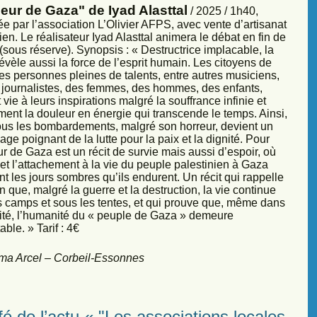
eur de Gaza" de Iyad Alasttal
/ 2025 / 1h40,
e par l’association L’Olivier AFPS, avec vente d’artisanat
ien. Le réalisateur Iyad Alasttal animera le débat en fin de
sous réserve). Synopsis : « Destructrice implacable, la
évèle aussi la force de l’esprit humain. Les citoyens de
es personnes pleines de talents, entre autres musiciens,
s, journalistes, des femmes, des hommes, des enfants,
vie à leurs inspirations malgré la souffrance infinie et
ment la douleur en énergie qui transcende le temps. Ainsi,
sous les bombardements, malgré son horreur, devient un
ge poignant de la lutte pour la paix et la dignité. Pour
r de Gaza est un récit de survie mais aussi d’espoir, où
et l’attachement à la vie du peuple palestinien à Gaza
nt les jours sombres qu’ils endurent. Un récit qui rappelle
 que, malgré la guerre et la destruction, la vie continue
s camps et sous les tentes, et qui prouve que, même dans
sité, l’humanité du « peuple de Gaza » demeure
ble. » Tarif : 4€
ma Arcel – Corbeil-Essonnes
é de l’actu « "Les associations locales