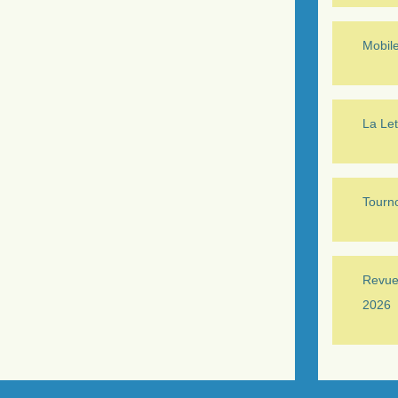
Mobil
La Let
Tourno
Revue 
2026