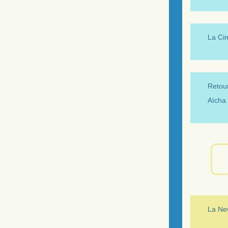
La Ci
Retour
Aïcha 
La New