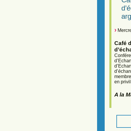
d’
arg
Mercre
Café d
d’éch
Confére
d’Echan
d’Echan
d’échan
membres
en privi
A la 