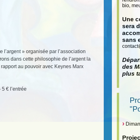
bio, meu
Une co
sera 
accom
sans 
contact
l’argent » organisée par l’association
ons dans cette philosophie de l’argent la
Départ
des Ma
le rapport au pouvoir avec Keynes Marx
plus t
 5 € l’entrée
Pr
"P
Dimanc
Proje