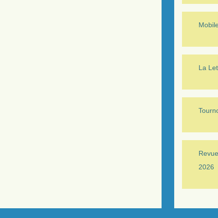
Mobil
La Let
Tourno
Revue 
2026