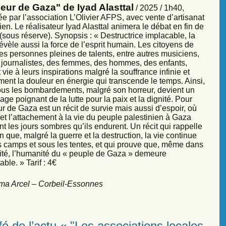
eur de Gaza" de Iyad Alasttal
/ 2025 / 1h40,
e par l’association L’Olivier AFPS, avec vente d’artisanat
ien. Le réalisateur Iyad Alasttal animera le débat en fin de
sous réserve). Synopsis : « Destructrice implacable, la
évèle aussi la force de l’esprit humain. Les citoyens de
es personnes pleines de talents, entre autres musiciens,
s, journalistes, des femmes, des hommes, des enfants,
vie à leurs inspirations malgré la souffrance infinie et
ment la douleur en énergie qui transcende le temps. Ainsi,
sous les bombardements, malgré son horreur, devient un
ge poignant de la lutte pour la paix et la dignité. Pour
r de Gaza est un récit de survie mais aussi d’espoir, où
et l’attachement à la vie du peuple palestinien à Gaza
nt les jours sombres qu’ils endurent. Un récit qui rappelle
 que, malgré la guerre et la destruction, la vie continue
s camps et sous les tentes, et qui prouve que, même dans
sité, l’humanité du « peuple de Gaza » demeure
ble. » Tarif : 4€
ma Arcel – Corbeil-Essonnes
é de l’actu « "Les associations locales