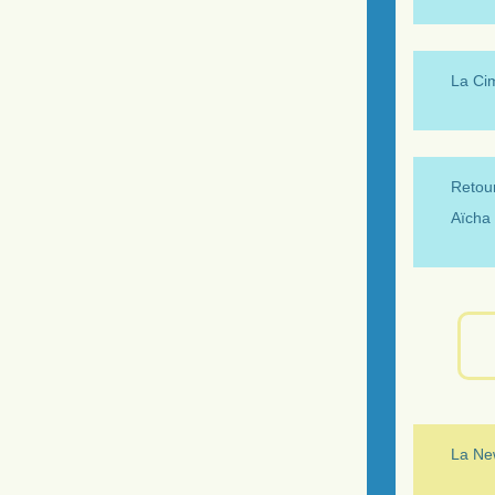
La Ci
Retour
Aïcha 
La New