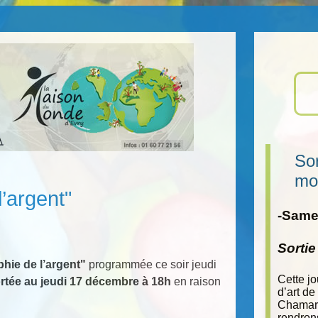
Sor
mo
’argent"
-Samed
Sorti
hie de l’argent"
programmée ce soir jeudi
Cette j
rtée au jeudi 17 décembre à 18h
en raison
d’art de
Chamara
rendron