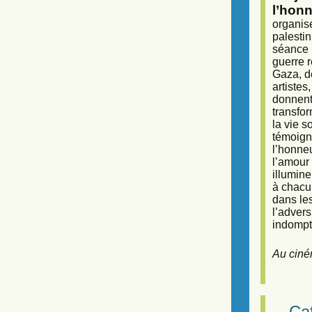
l’honn
organisé
palestin
séance (
guerre r
Gaza, d
artiste
donnent 
transfor
la vie 
témoigna
l’honneu
l’amour 
illumine
à chacun
dans le
l’adver
indompta
Au ciné
Caf