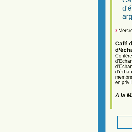
d’
arg
Mercre
Café d
d’éch
Confére
d’Echan
d’Echan
d’échan
membres
en privi
A la 