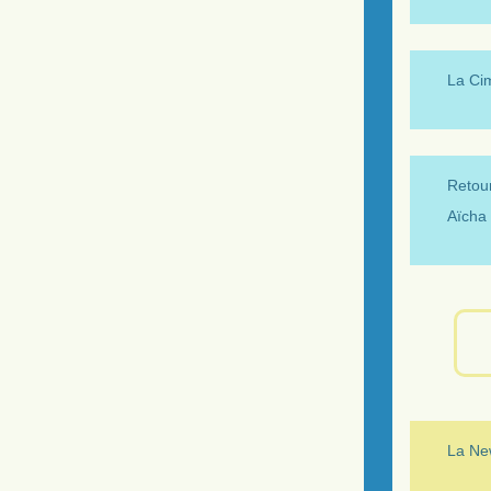
La Ci
Retour
Aïcha 
La New