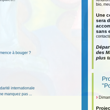
bio, meu
Une co
sera 
accom
sans 
contact
Départ
des Ma
ommence à bouger ?
plus t
Pr
"P
darité internationale
ne manquez pas ...
Dimanc
Proje