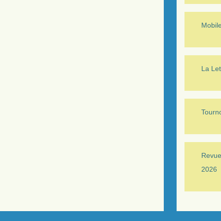
Mobil
La Let
Tourno
Revue 
2026