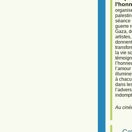
l’honn
organisé
palestin
séance (
guerre r
Gaza, d
artiste
donnent 
transfor
la vie 
témoigna
l’honneu
l’amour 
illumine
à chacun
dans le
l’adver
indompta
Au ciné
Caf