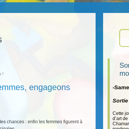
Sor
mo
 !
x femmes, engageons
-Samed
Sorti
Cette j
d’art de
des chances : enfin les femmes figurent à
Chamara
cipales...
rendron