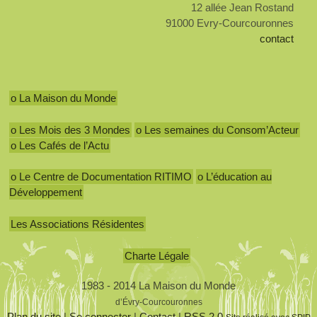
12 allée Jean Rostand
91000 Evry-Courcouronnes
contact
o La Maison du Monde
o Les Mois des 3 Mondes
o Les semaines du Consom’Acteur
o Les Cafés de l’Actu
o Le Centre de Documentation RITIMO
o L’éducation au
Développement
Les Associations Résidentes
Charte Légale
1983 - 2014 La Maison du Monde
d’Évry-Courcouronnes
Plan du site
|
Se connecter
|
Contact
|
RSS 2.0