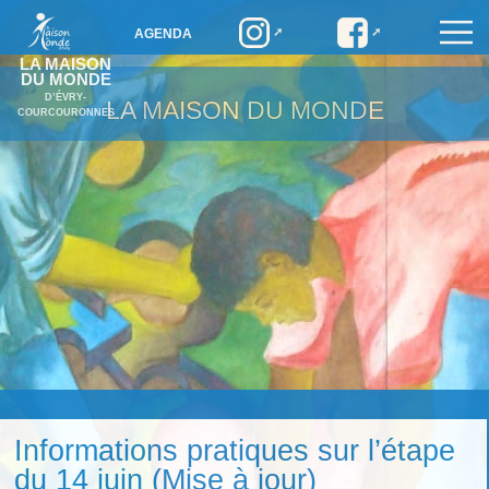
AGENDA
LA MAISON
DU MONDE
D’ÉVRY-
LA MAISON DU MONDE
COURCOURONNES
Informations pratiques sur l’étape
du 14 juin (Mise à jour)