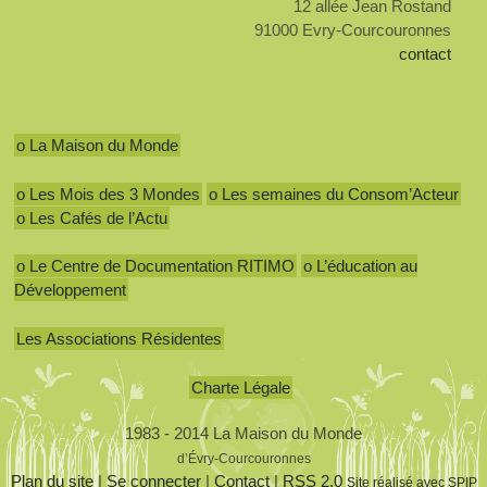
12 allée Jean Rostand
91000 Evry-Courcouronnes
contact
o La Maison du Monde
o Les Mois des 3 Mondes
o Les semaines du Consom’Acteur
o Les Cafés de l’Actu
o Le Centre de Documentation RITIMO
o L’éducation au
Développement
Les Associations Résidentes
Charte Légale
1983 - 2014 La Maison du Monde
d’Évry-Courcouronnes
Plan du site
|
Se connecter
|
Contact
|
RSS 2.0
Site réalisé avec SPIP