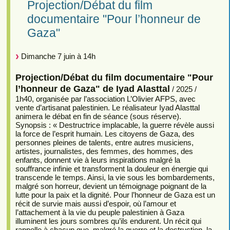
Projection/Débat du film
documentaire "Pour l’honneur de
Gaza"
Dimanche 7 juin à 14h
Projection/Débat du film documentaire "Pour
l’honneur de Gaza" de Iyad Alasttal
/ 2025 /
1h40, organisée par l’association L’Olivier AFPS, avec
vente d’artisanat palestinien. Le réalisateur Iyad Alasttal
animera le débat en fin de séance (sous réserve).
Synopsis : « Destructrice implacable, la guerre révèle aussi
la force de l’esprit humain. Les citoyens de Gaza, des
personnes pleines de talents, entre autres musiciens,
artistes, journalistes, des femmes, des hommes, des
enfants, donnent vie à leurs inspirations malgré la
souffrance infinie et transforment la douleur en énergie qui
transcende le temps. Ainsi, la vie sous les bombardements,
malgré son horreur, devient un témoignage poignant de la
lutte pour la paix et la dignité. Pour l’honneur de Gaza est un
récit de survie mais aussi d’espoir, où l’amour et
l’attachement à la vie du peuple palestinien à Gaza
illuminent les jours sombres qu’ils endurent. Un récit qui
rappelle à chacun que, malgré la guerre et la destruction, la