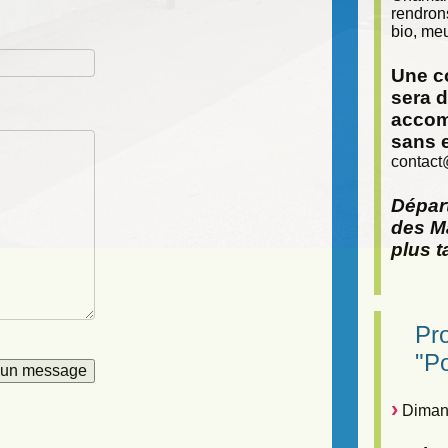
rendron
bio, meu
Une co
sera 
accom
sans 
contact
Départ
des Ma
plus t
Pr
"P
Dimanc