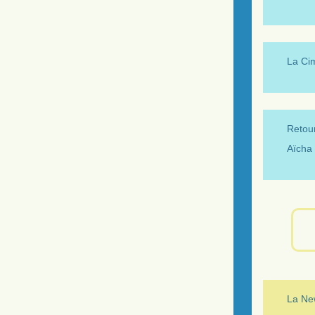
La Ci
Retour
Aïcha 
La New