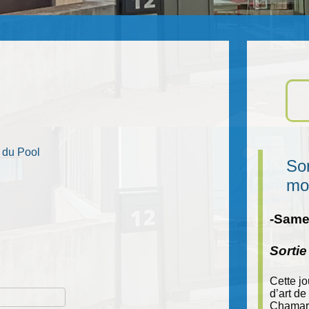
 du Pool
Sor
mo
-Samed
Sorti
Cette j
d’art de
Chamara