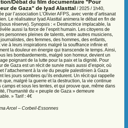
ction/Débat du film documentaire "Pour
eur de Gaza" de Iyad Alasttal
/ 2025 / 1h40,
e par l’association L’Olivier AFPS, avec vente d’artisanat
ien. Le réalisateur Iyad Alasttal animera le débat en fin de
sous réserve). Synopsis : « Destructrice implacable, la
évèle aussi la force de l’esprit humain. Les citoyens de
es personnes pleines de talents, entre autres musiciens,
s, journalistes, des femmes, des hommes, des enfants,
vie à leurs inspirations malgré la souffrance infinie et
ment la douleur en énergie qui transcende le temps. Ainsi,
sous les bombardements, malgré son horreur, devient un
ge poignant de la lutte pour la paix et la dignité. Pour
r de Gaza est un récit de survie mais aussi d’espoir, où
et l’attachement à la vie du peuple palestinien à Gaza
nt les jours sombres qu’ils endurent. Un récit qui rappelle
 que, malgré la guerre et la destruction, la vie continue
s camps et sous les tentes, et qui prouve que, même dans
sité, l’humanité du « peuple de Gaza » demeure
ble. » Tarif : 4€
ma Arcel – Corbeil-Essonnes