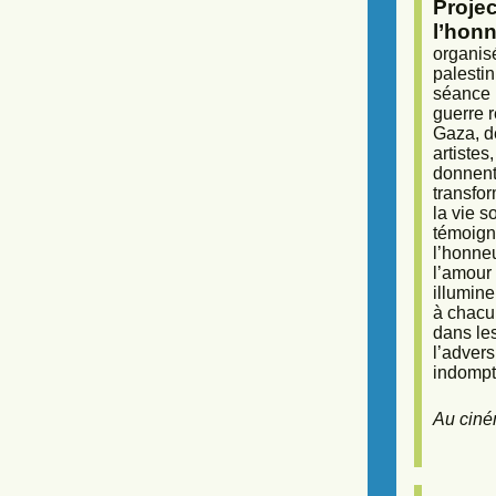
Proje
l’honn
organisé
palestin
séance (
guerre r
Gaza, d
artiste
donnent 
transfor
la vie 
témoigna
l’honneu
l’amour 
illumine
à chacun
dans le
l’adver
indompta
Au ciné