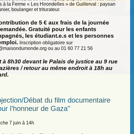
s à la Ferme « Les Hirondelles » de Guillerval : paysan
nier, boulanger et triturateur.
ntribution de 5 € aux frais de la journée
demandée. Gratuité pour les enfants
pagnés, les étudiant.e.s et les personnes
emploi.
Inscription obligatoire sur
@
maisondumonde.org ou au 01 60 77 21 56
 à 8h30 devant le Palais de justice au 9 rue
zières / retour au même endroit à 18h au
ard.
ojection/Débat du film documentaire
our l’honneur de Gaza"
he 7 juin à 14h