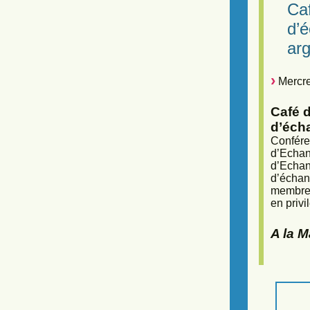
Caf
d’
arg
Mercre
Café d
d’éch
Confére
d’Echan
d’Echan
d’échan
membres
en privi
A la 