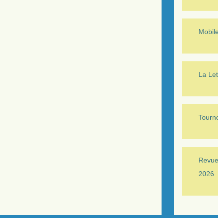
Mobil
La Let
Tourno
Revue 
2026