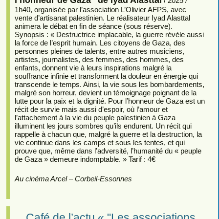
/ 2025 /
1h40, organisée par l’association L’Olivier AFPS, avec
vente d’artisanat palestinien. Le réalisateur Iyad Alasttal
animera le débat en fin de séance (sous réserve).
Synopsis : « Destructrice implacable, la guerre révèle aussi
la force de l’esprit humain. Les citoyens de Gaza, des
personnes pleines de talents, entre autres musiciens,
artistes, journalistes, des femmes, des hommes, des
enfants, donnent vie à leurs inspirations malgré la
souffrance infinie et transforment la douleur en énergie qui
transcende le temps. Ainsi, la vie sous les bombardements,
malgré son horreur, devient un témoignage poignant de la
lutte pour la paix et la dignité. Pour l’honneur de Gaza est un
récit de survie mais aussi d’espoir, où l’amour et
l’attachement à la vie du peuple palestinien à Gaza
illuminent les jours sombres qu’ils endurent. Un récit qui
rappelle à chacun que, malgré la guerre et la destruction, la
vie continue dans les camps et sous les tentes, et qui
prouve que, même dans l’adversité, l’humanité du « peuple
de Gaza » demeure indomptable. » Tarif : 4€
Au cinéma Arcel – Corbeil-Essonnes
Café de l’actu « "Les associations