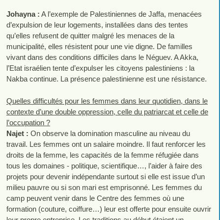
Johayna :
A l’exemple de Palestiniennes de Jaffa, menacées
d’expulsion de leur logements, installées dans des tentes
qu’elles refusent de quitter malgré les menaces de la
municipalité, elles résistent pour une vie digne. De familles
vivant dans des conditions difficiles dans le Néguev. A Akka,
l’Etat israélien tente d’expulser les citoyens palestiniens : la
Nakba continue. La présence palestinienne est une résistance.
Quelles difficultés pour les femmes dans leur quotidien, dans le
contexte d’une double oppression, celle du patriarcat et celle de
l’occupation ?
Najet :
On observe la domination masculine au niveau du
travail. Les femmes ont un salaire moindre. Il faut renforcer les
droits de la femme, les capacités de la femme réfugiée dans
tous les domaines - politique, scientifique…, l’aider à faire des
projets pour devenir indépendante surtout si elle est issue d’un
milieu pauvre ou si son mari est emprisonné. Les femmes du
camp peuvent venir dans le Centre des femmes où une
formation (couture, coiffure…) leur est offerte pour ensuite ouvrir
leur propre entreprise. Les traditions au début étaient un