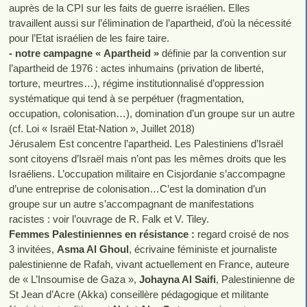
auprès de la CPI sur les faits de guerre israélien. Elles
travaillent aussi sur l’élimination de l’apartheid, d’où la nécessité
pour l’Etat israélien de les faire taire.
- notre campagne « Apartheid »
définie par la convention sur
l’apartheid de 1976 : actes inhumains (privation de liberté,
torture, meurtres…), régime institutionnalisé d’oppression
systématique qui tend à se perpétuer (fragmentation,
occupation, colonisation…), domination d’un groupe sur un autre
(cf. Loi « Israël Etat-Nation », Juillet 2018)
Jérusalem Est concentre l’apartheid. Les Palestiniens d’Israël
sont citoyens d’Israël mais n’ont pas les mêmes droits que les
Israéliens. L’occupation militaire en Cisjordanie s’accompagne
d’une entreprise de colonisation…C’est la domination d’un
groupe sur un autre s’accompagnant de manifestations
racistes : voir l’ouvrage de R. Falk et V. Tiley.
Femmes Palestiniennes en résistance :
regard croisé de nos
3 invitées,
Asma Al Ghoul
, écrivaine féministe et journaliste
palestinienne de Rafah, vivant actuellement en France, auteure
de « L’Insoumise de Gaza »,
Johayna Al Saifi
, Palestinienne de
St Jean d’Acre (Akka) conseillère pédagogique et militante