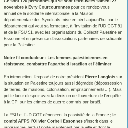
Ce sont 120 personnes qui se sont retrouvées samedi 27
novembre à Evry Courcouronnes
pour ce rendez-vous
annuel de la solidarité internationale, à la Maison
départementale des Syndicats mise en péril aujourd’hui par le
département qui veut sa fermeture, à l’invitation de l’UD CGT 91
et de la FSU 91, avec les organisations du Collectif Palestine en
Essonne et en présence d’associations partenaires de solidarité
pour la Palestine.
Notre fil conducteur : Les femmes palestiniennes en
résistance, combattre l’apartheid israélien et l’éliminer
En introduction, l’exposé de notre président
Pierre Langlois
sur
la situation en Palestine toujours aussi dégradée (dépossession
de terres, de maisons, colonisation, emprisonnements…). Mais
petite lueur d’espoir avec la décision de l’ouverture de l’enquête
à la CPI sur les crimes de guerre commis par Israël.
La FSU et l’UD CGT dénoncent la passivité de la France ;
le
comité AFPS l’Olivier Corbeil Essonnes
s’inscrit dans le
programme Jer’Est porté maintenant par la ville et dont le