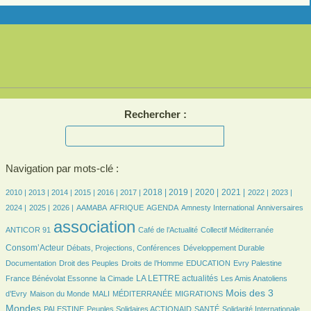
Rechercher :
Navigation par mots-clé :
7/2460
7/2460
198/2460
373/2460
451/2460
503/2460
694/2460
709/2460
599/2460
699/2460
470/2460
489/2460
489/2460
2018 |
2019 |
2020 |
2021 |
2010 |
2013 |
2014 |
2015 |
2016 |
2017 |
2022 |
2023 |
461/2460
409/2460
75/2460
219/2460
480/2460
8/2460
29/2460
21/2460
2024 |
2025 |
2026 |
AAMABA
AFRIQUE
AGENDA
Amnesty International
Anniversaires
2460/2460
408/2460
56/2460
594/2460
association
ANTICOR 91
Café de l’Actualité
Collectif Méditerranée
149/2460
152/2460
61/2460
Consom’Acteur
Débats, Projections, Conférences
Développement Durable
30/2460
180/2460
32/2460
7/2460
74/2460
Documentation
Droit des Peuples
Droits de l’Homme
EDUCATION
Evry Palestine
22/2460
805/2460
29/2460
LA LETTRE actualités
France Bénévolat Essonne
la Cimade
Les Amis Anatoliens
85/2460
21/2460
7/2460
134/2460
979/2460
Mois des 3
d’Evry
Maison du Monde
MALI
MÉDITERRANÉE
MIGRATIONS
101/2460
102/2460
101/2460
252/2460
Mondes
PALESTINE
Peuples Solidaires ACTIONAID
SANTÉ
Solidarité Internationale