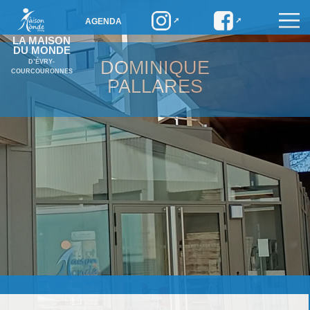
AGENDA
LA MAISON
DU MONDE
DOMINIQUE
D’ÉVRY-
COURCOURONNES
PALLARES