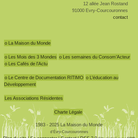
12 allée Jean Rostand
91000 Evry-Courcouronnes
contact
o La Maison du Monde
o Les Mois des 3 Mondes
o Les semaines du Consom’Acteur
o Les Cafés de l’Actu
o Le Centre de Documentation RITIMO
o L’éducation au
Développement
Les Associations Résidentes
Charte Légale
1983 - 2025 La Maison du Monde
d’Évry-Courcouronnes