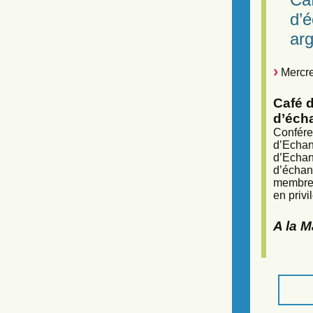
d’
arg
Mercre
Café d
d’éch
Confére
d’Echan
d’Echan
d’échan
membres
en privi
A la 