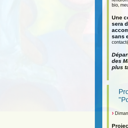
bio, meu
Une co
sera 
accom
sans 
contact
Départ
des Ma
plus t
Pr
"P
Dimanc
Proje