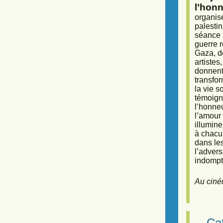
l’honn
organisé
palestin
séance (
guerre r
Gaza, d
artiste
donnent 
transfor
la vie 
témoigna
l’honneu
l’amour 
illumine
à chacun
dans le
l’adver
indompta
Au ciné
Caf