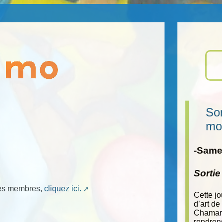
Sor
mo
-Samed
Sorti
mmes membres,
cliquez ici.
Cette j
d’art de
Chamara
rendron