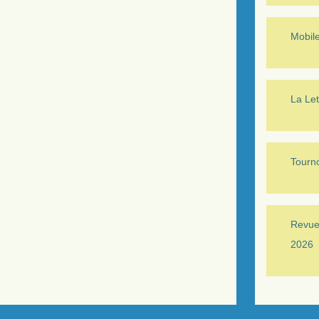
Mobil
La Let
Tourno
Revue 
2026