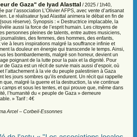
eur de Gaza" de Iyad Alasttal
/ 2025 / 1h40,
e par l’association L’Olivier AFPS, avec vente d’artisanat
ien. Le réalisateur Iyad Alasttal animera le débat en fin de
sous réserve). Synopsis : « Destructrice implacable, la
évèle aussi la force de l’esprit humain. Les citoyens de
es personnes pleines de talents, entre autres musiciens,
s, journalistes, des femmes, des hommes, des enfants,
vie à leurs inspirations malgré la souffrance infinie et
ment la douleur en énergie qui transcende le temps. Ainsi,
sous les bombardements, malgré son horreur, devient un
ge poignant de la lutte pour la paix et la dignité. Pour
r de Gaza est un récit de survie mais aussi d’espoir, où
et l’attachement à la vie du peuple palestinien à Gaza
nt les jours sombres qu’ils endurent. Un récit qui rappelle
 que, malgré la guerre et la destruction, la vie continue
s camps et sous les tentes, et qui prouve que, même dans
sité, l’humanité du « peuple de Gaza » demeure
ble. » Tarif : 4€
ma Arcel – Corbeil-Essonnes
é de l’actu « "Les associations locales