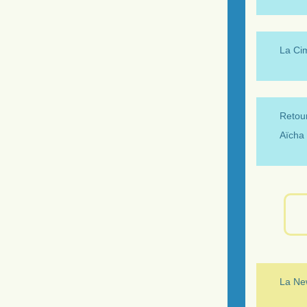
La Ci
Retour
Aïcha 
La New