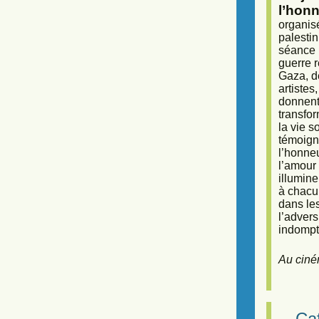
l’honn
organisé
palestin
séance (
guerre r
Gaza, d
artiste
donnent 
transfor
la vie 
témoigna
l’honneu
l’amour 
illumine
à chacun
dans le
l’adver
indompta
Au ciné
Caf