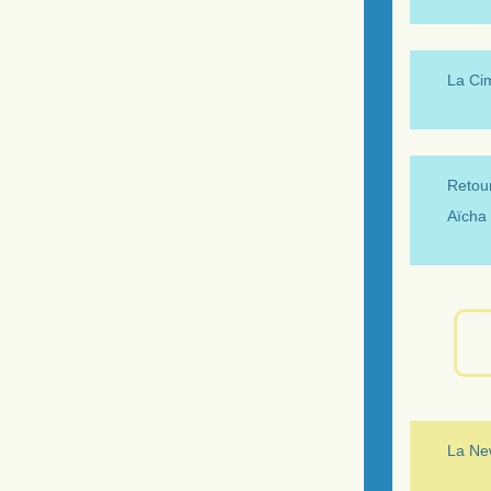
La Ci
Retour
Aïcha 
La New