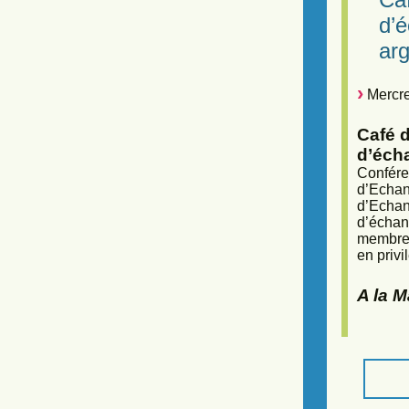
d’
arg
Mercre
Café d
d’éch
Confére
d’Echan
d’Echan
d’échan
membres
en privi
A la 