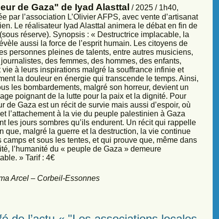
eur de Gaza" de Iyad Alasttal
/ 2025 / 1h40,
e par l’association L’Olivier AFPS, avec vente d’artisanat
ien. Le réalisateur Iyad Alasttal animera le débat en fin de
sous réserve). Synopsis : « Destructrice implacable, la
évèle aussi la force de l’esprit humain. Les citoyens de
es personnes pleines de talents, entre autres musiciens,
s, journalistes, des femmes, des hommes, des enfants,
vie à leurs inspirations malgré la souffrance infinie et
ment la douleur en énergie qui transcende le temps. Ainsi,
sous les bombardements, malgré son horreur, devient un
ge poignant de la lutte pour la paix et la dignité. Pour
r de Gaza est un récit de survie mais aussi d’espoir, où
et l’attachement à la vie du peuple palestinien à Gaza
nt les jours sombres qu’ils endurent. Un récit qui rappelle
 que, malgré la guerre et la destruction, la vie continue
s camps et sous les tentes, et qui prouve que, même dans
sité, l’humanité du « peuple de Gaza » demeure
ble. » Tarif : 4€
ma Arcel – Corbeil-Essonnes
é de l’actu « "Les associations locales