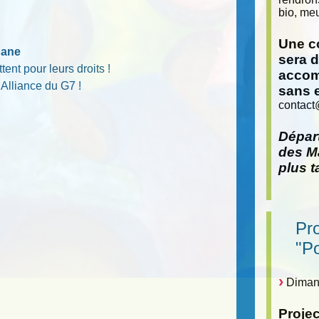
bio, meu
Une co
nane
sera 
ent pour leurs droits !
accom
Alliance du G7 !
sans 
contact
Départ
des Ma
plus t
Pr
"P
Dimanc
Proje