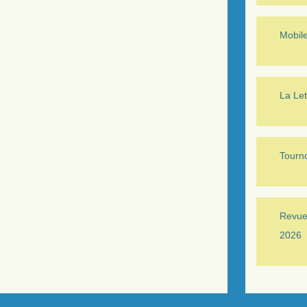
Mobil
La Let
Tourno
Revue 
2026