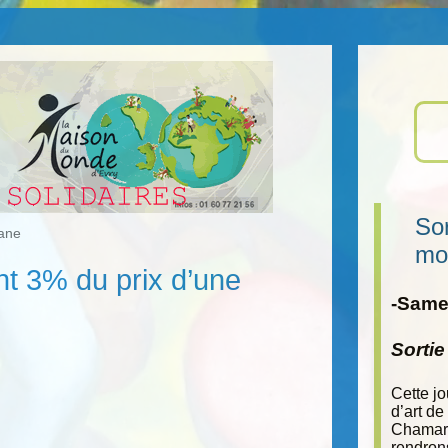
Sor
nane
mo
t 3% du prix d’une
-Samed
Sorti
Cette j
d’art de
Chamara
rendron