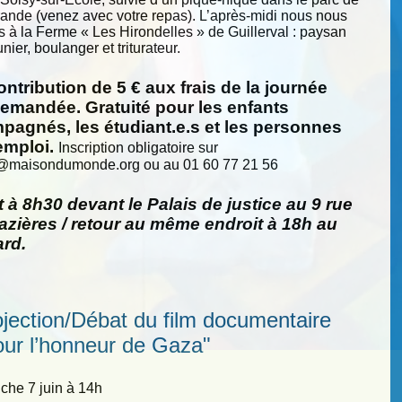
nde (venez avec votre repas). L’après-midi nous nous
s à la Ferme « Les Hirondelles » de Guillerval : paysan
nier, boulanger et triturateur.
ntribution de 5 € aux frais de la journée
demandée. Gratuité pour les enfants
pagnés, les étudiant.e.s et les personnes
emploi.
Inscription obligatoire sur
@
maisondumonde.org ou au 01 60 77 21 56
 à 8h30 devant le Palais de justice au 9 rue
zières / retour au même endroit à 18h au
ard.
ojection/Débat du film documentaire
our l’honneur de Gaza"
he 7 juin à 14h