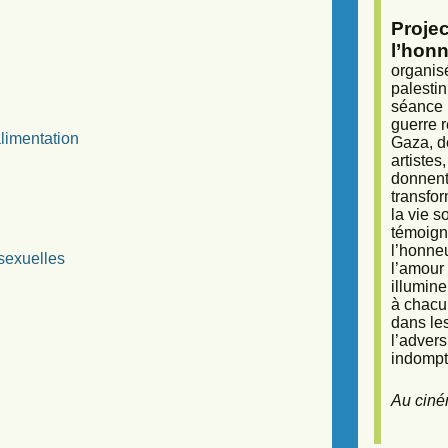
Proje
l’honn
organisé
palestin
séance (
guerre r
alimentation
Gaza, d
artiste
donnent 
transfor
la vie 
témoigna
l’honneu
sexuelles
l’amour 
illumine
à chacun
dans le
l’adver
indompta
Au ciné