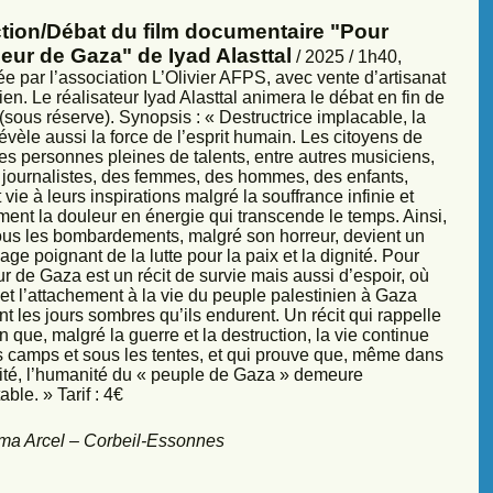
ction/Débat du film documentaire "Pour
eur de Gaza" de Iyad Alasttal
/ 2025 / 1h40,
e par l’association L’Olivier AFPS, avec vente d’artisanat
ien. Le réalisateur Iyad Alasttal animera le débat en fin de
sous réserve). Synopsis : « Destructrice implacable, la
évèle aussi la force de l’esprit humain. Les citoyens de
es personnes pleines de talents, entre autres musiciens,
s, journalistes, des femmes, des hommes, des enfants,
vie à leurs inspirations malgré la souffrance infinie et
ment la douleur en énergie qui transcende le temps. Ainsi,
sous les bombardements, malgré son horreur, devient un
ge poignant de la lutte pour la paix et la dignité. Pour
r de Gaza est un récit de survie mais aussi d’espoir, où
et l’attachement à la vie du peuple palestinien à Gaza
nt les jours sombres qu’ils endurent. Un récit qui rappelle
 que, malgré la guerre et la destruction, la vie continue
s camps et sous les tentes, et qui prouve que, même dans
sité, l’humanité du « peuple de Gaza » demeure
ble. » Tarif : 4€
ma Arcel – Corbeil-Essonnes