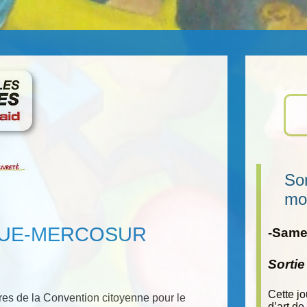
Sor
mo
ord UE-MERCOSUR
-Samed
Sorti
Cette j
es de la Convention citoyenne pour le
d’art de