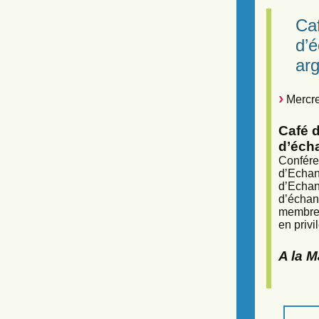
Caf
d’
arg
Mercre
Café d
d’éch
Confére
d’Echan
d’Echan
d’échan
membres
en privi
A la 