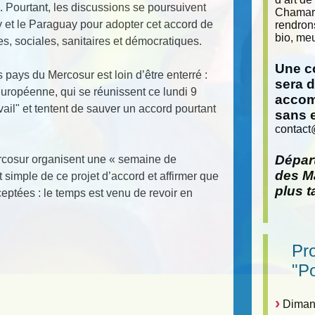
». Pourtant, les discussions se poursuivent
Chamara
ay et le Paraguay pour adopter cet accord de
rendron
bio, meu
s, sociales, sanitaires et démocratiques.
Une co
 pays du Mercosur est loin d’être enterré :
sera 
uropéenne, qui se réunissent ce lundi 9
accom
vail" et tentent de sauver un accord pourtant
sans 
contact
Départ
ercosur organisent une « semaine de
des Ma
simple de ce projet d’accord et affirmer que
plus t
eptées : le temps est venu de revoir en
Pr
"P
Dimanc