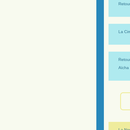
Retour
La Ci
Retour
Aïcha 
La New