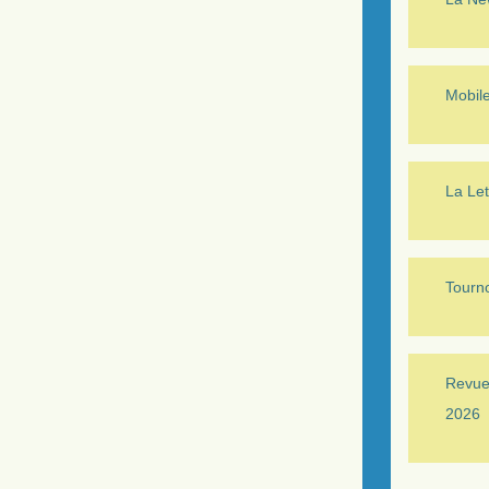
Mobil
La Let
Tourno
Revue 
2026