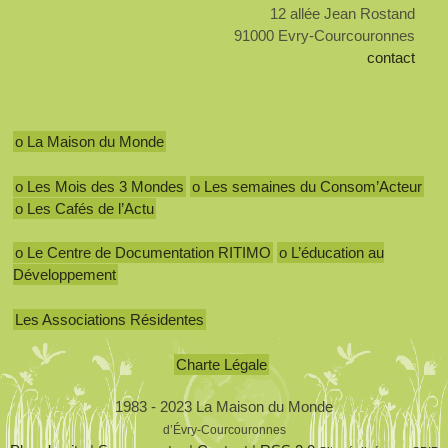
12 allée Jean Rostand
91000 Evry-Courcouronnes
contact
o La Maison du Monde
o Les Mois des 3 Mondes
o Les semaines du Consom’Acteur
o Les Cafés de l’Actu
o Le Centre de Documentation RITIMO
o L’éducation au
Développement
Les Associations Résidentes
Charte Légale
1983 - 2023 La Maison du Monde
d’Évry-Courcouronnes