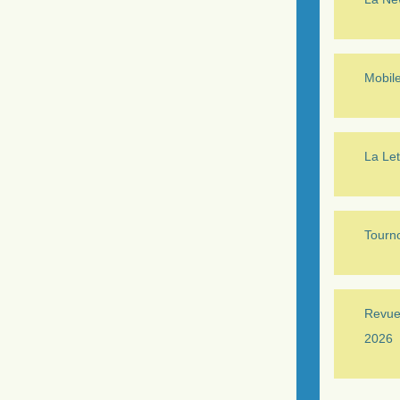
Mobil
La Let
Tourno
Revue 
2026