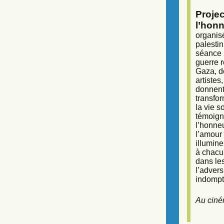
Proje
l’honn
organisé
palestin
séance (
guerre r
Gaza, d
artiste
donnent 
transfor
la vie 
témoigna
l’honneu
l’amour 
illumine
à chacun
dans le
l’adver
indompta
Au ciné