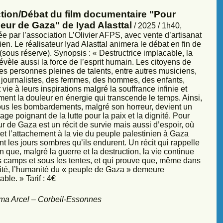
ction/Débat du film documentaire "Pour
eur de Gaza" de Iyad Alasttal
/ 2025 / 1h40,
e par l’association L’Olivier AFPS, avec vente d’artisanat
ien. Le réalisateur Iyad Alasttal animera le débat en fin de
sous réserve). Synopsis : « Destructrice implacable, la
évèle aussi la force de l’esprit humain. Les citoyens de
es personnes pleines de talents, entre autres musiciens,
s, journalistes, des femmes, des hommes, des enfants,
vie à leurs inspirations malgré la souffrance infinie et
ment la douleur en énergie qui transcende le temps. Ainsi,
sous les bombardements, malgré son horreur, devient un
ge poignant de la lutte pour la paix et la dignité. Pour
r de Gaza est un récit de survie mais aussi d’espoir, où
et l’attachement à la vie du peuple palestinien à Gaza
nt les jours sombres qu’ils endurent. Un récit qui rappelle
 que, malgré la guerre et la destruction, la vie continue
s camps et sous les tentes, et qui prouve que, même dans
sité, l’humanité du « peuple de Gaza » demeure
ble. » Tarif : 4€
ma Arcel – Corbeil-Essonnes