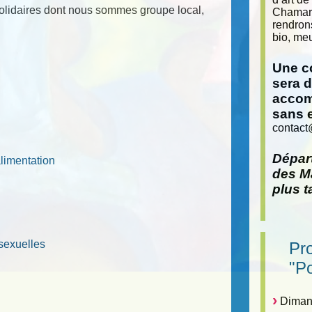
solidaires dont nous sommes groupe local,
Chamara
rendron
bio, meu
Une co
sera 
accom
sans 
contact
Départ
alimentation
des Ma
plus t
sexuelles
Pr
"P
Dimanc