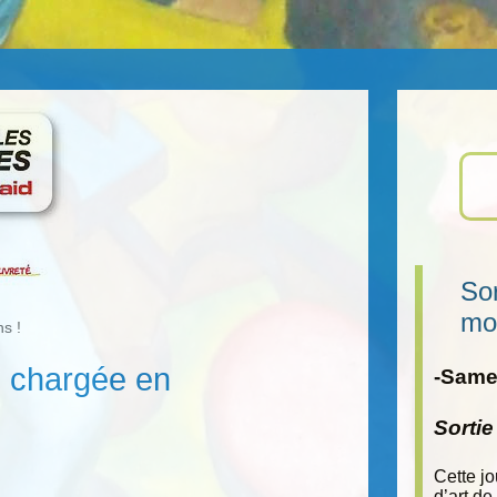
Sor
mo
s !
e chargée en
-Samed
Sorti
Cette j
d’art de