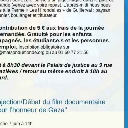
nde (venez avec votre repas). L’après-midi nous nous
s à la Ferme « Les Hirondelles » de Guillerval : paysan
nier, boulanger et triturateur.
ntribution de 5 € aux frais de la journée
demandée. Gratuité pour les enfants
pagnés, les étudiant.e.s et les personnes
emploi.
Inscription obligatoire sur
@
maisondumonde.org ou au 01 60 77 21 56
 à 8h30 devant le Palais de justice au 9 rue
zières / retour au même endroit à 18h au
ard.
ojection/Débat du film documentaire
our l’honneur de Gaza"
he 7 juin à 14h