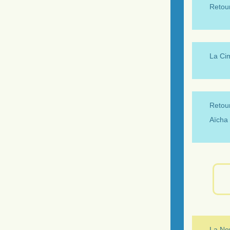
Retour
La Ci
Retour
Aïcha 
La New