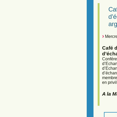
Caf
d’
arg
Mercre
Café d
d’éch
Confére
d’Echan
d’Echan
d’échan
membres
en privi
A la 