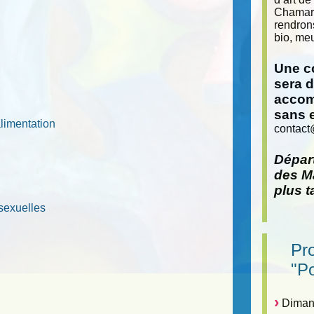
Chamara
rendron
bio, meu
Une co
sera 
accom
sans 
alimentation
contact
Départ
des Ma
plus t
sexuelles
Pr
"P
Dimanc