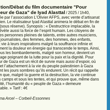
ction/Débat du film documentaire "Pour
eur de Gaza" de Iyad Alasttal
/ 2025 / 1h40,
e par l’association L’Olivier AFPS, avec vente d’artisanat
ien. Le réalisateur Iyad Alasttal animera le débat en fin de
sous réserve). Synopsis : « Destructrice implacable, la
évèle aussi la force de l’esprit humain. Les citoyens de
es personnes pleines de talents, entre autres musiciens,
s, journalistes, des femmes, des hommes, des enfants,
vie à leurs inspirations malgré la souffrance infinie et
ment la douleur en énergie qui transcende le temps. Ainsi,
sous les bombardements, malgré son horreur, devient un
ge poignant de la lutte pour la paix et la dignité. Pour
r de Gaza est un récit de survie mais aussi d’espoir, où
et l’attachement à la vie du peuple palestinien à Gaza
nt les jours sombres qu’ils endurent. Un récit qui rappelle
 que, malgré la guerre et la destruction, la vie continue
s camps et sous les tentes, et qui prouve que, même dans
sité, l’humanité du « peuple de Gaza » demeure
ble. » Tarif : 4€
ma Arcel – Corbeil-Essonnes