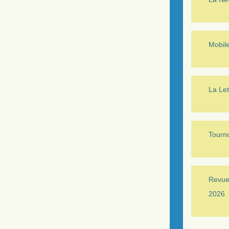
Mobil
La Let
Tourno
Revue 
2026