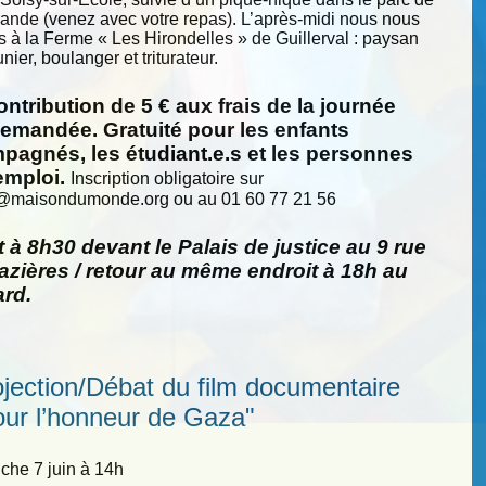
nde (venez avec votre repas). L’après-midi nous nous
s à la Ferme « Les Hirondelles » de Guillerval : paysan
nier, boulanger et triturateur.
ntribution de 5 € aux frais de la journée
demandée. Gratuité pour les enfants
pagnés, les étudiant.e.s et les personnes
emploi.
Inscription obligatoire sur
@
maisondumonde.org ou au 01 60 77 21 56
 à 8h30 devant le Palais de justice au 9 rue
zières / retour au même endroit à 18h au
ard.
ojection/Débat du film documentaire
our l’honneur de Gaza"
he 7 juin à 14h