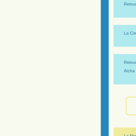
Retour
La Ci
Retour
Aïcha 
La New