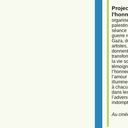
Proje
l’honn
organisé
palestin
séance (
guerre r
Gaza, d
artiste
donnent 
transfor
la vie 
témoigna
l’honneu
l’amour 
illumine
à chacun
dans le
l’adver
indompta
Au ciné