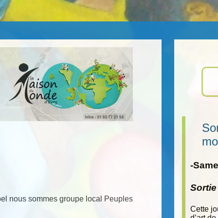
Sor
mo
-Samed
Sorti
appel nous sommes groupe local Peuples
Cette j
d’art de