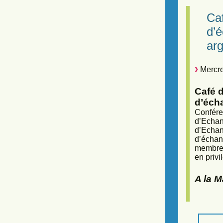
Caf
d’
arg
Mercre
Café d
d’éch
Confére
d’Echan
d’Echan
d’échan
membres
en privi
A la 