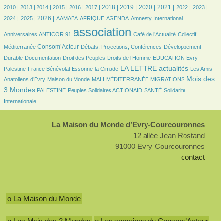
7/2516
7/2516
202/2516
379/2516
449/2516
518/2516
708/2516
723/2516
627/2516
652/2516
490/2516
482/2516
497/2516
2018 |
2019 |
2020 |
2021 |
2010 |
2013 |
2014 |
2015 |
2016 |
2017 |
2022 |
2023 |
487/2516
545/2516
87/2516
185/2516
500/2516
7/2516
29/2516
2026 |
2024 |
2025 |
AAMABA
AFRIQUE
AGENDA
Amnesty International
26/2516
2516/2516
405/2516
46/2516
association
Anniversaires
ANTICOR 91
Café de l’Actualité
Collectif
679/2516
148/2516
158/2516
Consom’Acteur
Méditerranée
Débats, Projections, Conférences
Développement
56/2516
32/2516
173/2516
36/2516
8/2516
Durable
Documentation
Droit des Peuples
Droits de l’Homme
EDUCATION
Evry
105/2516
29/2516
875/2516
29/2516
LA LETTRE actualités
Palestine
France Bénévolat Essonne
la Cimade
Les Amis
91/2516
21/2516
8/2516
142/2516
1017/2516
Mois des
Anatoliens d’Evry
Maison du Monde
MALI
MÉDITERRANÉE
MIGRATIONS
103/2516
105/2516
104/2516
247/2516
3 Mondes
PALESTINE
Peuples Solidaires ACTIONAID
SANTÉ
Solidarité
Internationale
La Maison du Monde d’Evry-Courcouronnes
12 allée Jean Rostand
91000 Evry-Courcouronnes
contact
o La Maison du Monde
o Les Mois des 3 Mondes
o Les semaines du Consom’Acteur