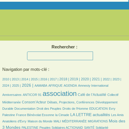
Rechercher :
Navigation par mots-clé :
3/1086
3/1086
81/1086
154/1086
193/1086
205/1086
281/1086
289/1086
254/1086
266/1086
195/1086
194/1086
202/1086
2018 |
2019 |
2020 |
2021 |
2010 |
2013 |
2014 |
2015 |
2016 |
2017 |
2022 |
2023 |
192/1086
390/1086
34/1086
71/1086
198/1086
3/1086
12/1086
2026 |
2024 |
2025 |
AAMABA
AFRIQUE
AGENDA
Amnesty International
9/1086
1086/1086
241/1086
18/1086
association
Café de l’Actualité
Anniversaires
ANTICOR 91
Collectif
286/1086
64/1086
65/1086
Consom’Acteur
Méditerranée
Débats, Projections, Conférences
Développement
24/1086
15/1086
68/1086
15/1086
4/1086
Durable
Documentation
Droit des Peuples
Droits de l’Homme
EDUCATION
Evry
73/1086
17/1086
439/1086
12/1086
LA LETTRE actualités
Palestine
France Bénévolat Essonne
la Cimade
Les Amis
36/1086
9/1086
3/1086
84/1086
408/1086
Mois des
Anatoliens d’Evry
Maison du Monde
MALI
MÉDITERRANÉE
MIGRATIONS
40/1086
44/1086
41/1086
97/1086
3 Mondes
PALESTINE
Peuples Solidaires ACTIONAID
SANTÉ
Solidarité