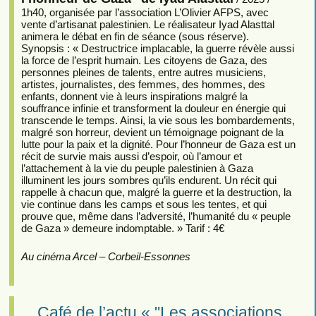
1h40, organisée par l’association L’Olivier AFPS, avec
vente d’artisanat palestinien. Le réalisateur Iyad Alasttal
animera le débat en fin de séance (sous réserve).
Synopsis : « Destructrice implacable, la guerre révèle aussi
la force de l’esprit humain. Les citoyens de Gaza, des
personnes pleines de talents, entre autres musiciens,
artistes, journalistes, des femmes, des hommes, des
enfants, donnent vie à leurs inspirations malgré la
souffrance infinie et transforment la douleur en énergie qui
transcende le temps. Ainsi, la vie sous les bombardements,
malgré son horreur, devient un témoignage poignant de la
lutte pour la paix et la dignité. Pour l’honneur de Gaza est un
récit de survie mais aussi d’espoir, où l’amour et
l’attachement à la vie du peuple palestinien à Gaza
illuminent les jours sombres qu’ils endurent. Un récit qui
rappelle à chacun que, malgré la guerre et la destruction, la
vie continue dans les camps et sous les tentes, et qui
prouve que, même dans l’adversité, l’humanité du « peuple
de Gaza » demeure indomptable. » Tarif : 4€
Au cinéma Arcel – Corbeil-Essonnes
Café de l’actu « "Les associations