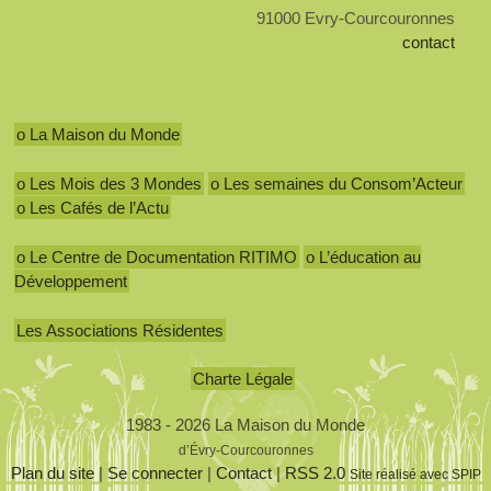
91000 Evry-Courcouronnes
contact
o La Maison du Monde
o Les Mois des 3 Mondes
o Les semaines du Consom’Acteur
o Les Cafés de l’Actu
o Le Centre de Documentation RITIMO
o L’éducation au
Développement
Les Associations Résidentes
Charte Légale
1983 - 2026 La Maison du Monde
d’Évry-Courcouronnes
Plan du site
|
Se connecter
|
Contact
|
RSS 2.0
Site réalisé avec SPIP