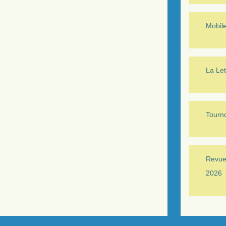
Mobil
La Let
Tourno
Revue 
2026