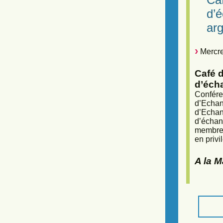
d’
arg
Mercre
Café d
d’éch
Confére
d’Echan
d’Echan
d’échan
membres
en privi
A la 