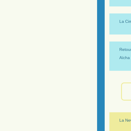
La Ci
Retour
Aïcha 
La New