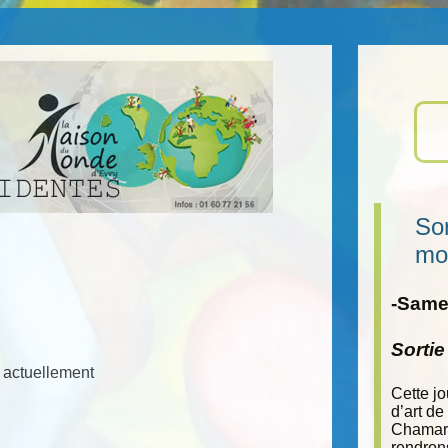
Sor
mo
-Samed
Sorti
actuellement
Cette j
d’art de
Chamara
rendron