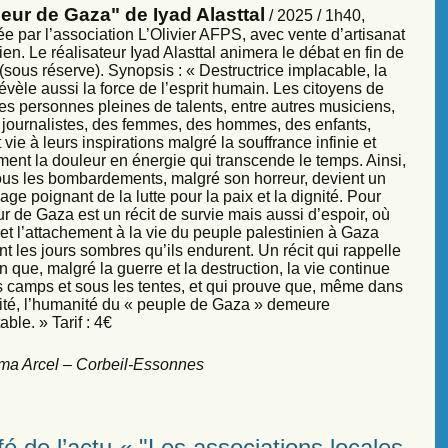
eur de Gaza" de Iyad Alasttal
/ 2025 / 1h40,
e par l’association L’Olivier AFPS, avec vente d’artisanat
ien. Le réalisateur Iyad Alasttal animera le débat en fin de
sous réserve). Synopsis : « Destructrice implacable, la
évèle aussi la force de l’esprit humain. Les citoyens de
es personnes pleines de talents, entre autres musiciens,
s, journalistes, des femmes, des hommes, des enfants,
vie à leurs inspirations malgré la souffrance infinie et
ment la douleur en énergie qui transcende le temps. Ainsi,
sous les bombardements, malgré son horreur, devient un
ge poignant de la lutte pour la paix et la dignité. Pour
r de Gaza est un récit de survie mais aussi d’espoir, où
et l’attachement à la vie du peuple palestinien à Gaza
nt les jours sombres qu’ils endurent. Un récit qui rappelle
 que, malgré la guerre et la destruction, la vie continue
s camps et sous les tentes, et qui prouve que, même dans
sité, l’humanité du « peuple de Gaza » demeure
ble. » Tarif : 4€
ma Arcel – Corbeil-Essonnes
é de l’actu « "Les associations locales