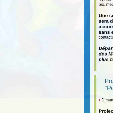
bio, meu
Une co
sera 
accom
sans 
contact
Départ
des Ma
plus t
Pr
"P
Dimanc
Proje