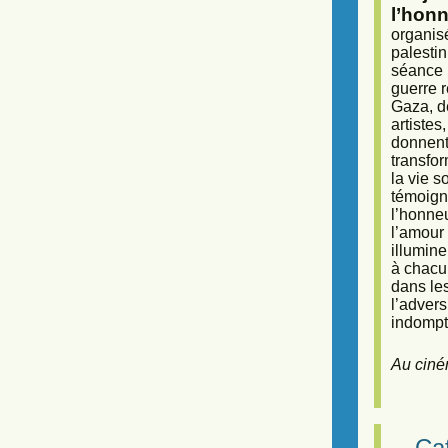
l’honn
organisé
palestin
séance (
guerre r
Gaza, d
artiste
donnent 
transfor
la vie 
témoigna
l’honneu
l’amour 
illumine
à chacun
dans le
l’adver
indompta
Au ciné
Caf