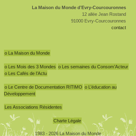
La Maison du Monde d’Evry-Courcouronnes
12 allée Jean Rostand
91000 Evry-Courcouronnes
contact
o La Maison du Monde
o Les Mois des 3 Mondes
o Les semaines du Consom’Acteur
o Les Cafés de l’Actu
o Le Centre de Documentation RITIMO
o L’éducation au
Développement
Les Associations Résidentes
Charte Légale
1983 - 2026 La Maison du Monde