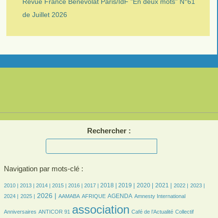
Revue France Bénévolat Paris/IdF "En deux mots" N°61
de Juillet 2026
Rechercher :
Navigation par mots-clé :
4/1548
4/1548
150/1548
283/1548
304/1548
301/1548
464/1548
441/1548
356/1548
389/1548
289/1548
276/1548
274/1548
2018 |
2019 |
2020 |
2021 |
2010 |
2013 |
2014 |
2015 |
2016 |
2017 |
2022 |
2023 |
294/1548
531/1548
41/1548
106/1548
350/1548
4/1548
16/1548
2026 |
AGENDA
2024 |
2025 |
AAMABA
AFRIQUE
Amnesty International
13/1548
1548/1548
271/1548
25/1548
association
Anniversaires
ANTICOR 91
Café de l’Actualité
Collectif