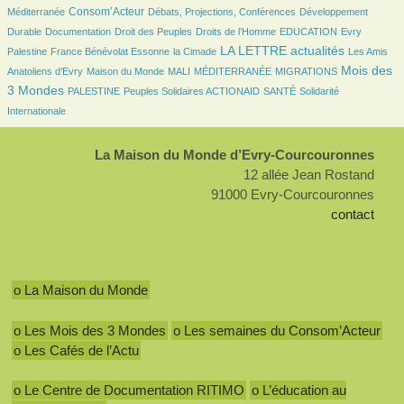
517/1548
104/1548
89/1548
Consom’Acteur
Méditerranée
Débats, Projections, Conférences
Développement
32/1548
16/1548
98/1548
23/1548
7/1548
Durable
Documentation
Droit des Peuples
Droits de l’Homme
EDUCATION
Evry
83/1548
16/1548
552/1548
16/1548
LA LETTRE actualités
Palestine
France Bénévolat Essonne
la Cimade
Les Amis
52/1548
12/1548
4/1548
82/1548
594/1548
Mois des
Anatoliens d’Evry
Maison du Monde
MALI
MÉDITERRANÉE
MIGRATIONS
63/1548
66/1548
85/1548
144/1548
3 Mondes
PALESTINE
Peuples Solidaires ACTIONAID
SANTÉ
Solidarité
Internationale
La Maison du Monde d’Evry-Courcouronnes
12 allée Jean Rostand
91000 Evry-Courcouronnes
contact
o La Maison du Monde
o Les Mois des 3 Mondes
o Les semaines du Consom’Acteur
o Les Cafés de l’Actu
o Le Centre de Documentation RITIMO
o L’éducation au