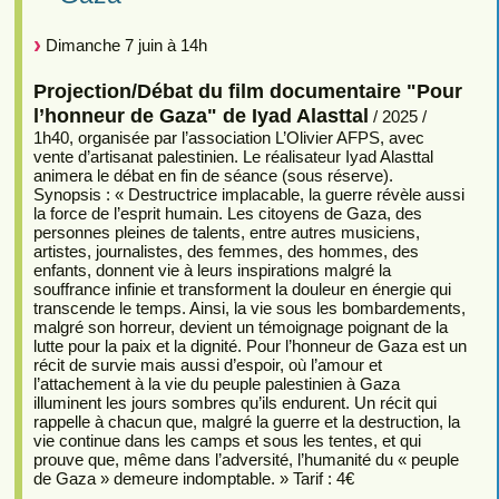
Dimanche 7 juin à 14h
Projection/Débat du film documentaire "Pour
l’honneur de Gaza" de Iyad Alasttal
/ 2025 /
1h40, organisée par l’association L’Olivier AFPS, avec
vente d’artisanat palestinien. Le réalisateur Iyad Alasttal
animera le débat en fin de séance (sous réserve).
Synopsis : « Destructrice implacable, la guerre révèle aussi
la force de l’esprit humain. Les citoyens de Gaza, des
personnes pleines de talents, entre autres musiciens,
artistes, journalistes, des femmes, des hommes, des
enfants, donnent vie à leurs inspirations malgré la
souffrance infinie et transforment la douleur en énergie qui
transcende le temps. Ainsi, la vie sous les bombardements,
malgré son horreur, devient un témoignage poignant de la
lutte pour la paix et la dignité. Pour l’honneur de Gaza est un
récit de survie mais aussi d’espoir, où l’amour et
l’attachement à la vie du peuple palestinien à Gaza
illuminent les jours sombres qu’ils endurent. Un récit qui
rappelle à chacun que, malgré la guerre et la destruction, la
vie continue dans les camps et sous les tentes, et qui
prouve que, même dans l’adversité, l’humanité du « peuple
de Gaza » demeure indomptable. » Tarif : 4€