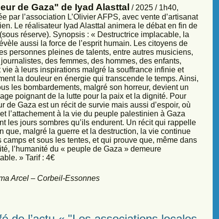
eur de Gaza" de Iyad Alasttal
/ 2025 / 1h40,
e par l’association L’Olivier AFPS, avec vente d’artisanat
ien. Le réalisateur Iyad Alasttal animera le débat en fin de
sous réserve). Synopsis : « Destructrice implacable, la
évèle aussi la force de l’esprit humain. Les citoyens de
es personnes pleines de talents, entre autres musiciens,
s, journalistes, des femmes, des hommes, des enfants,
vie à leurs inspirations malgré la souffrance infinie et
ment la douleur en énergie qui transcende le temps. Ainsi,
sous les bombardements, malgré son horreur, devient un
ge poignant de la lutte pour la paix et la dignité. Pour
r de Gaza est un récit de survie mais aussi d’espoir, où
et l’attachement à la vie du peuple palestinien à Gaza
nt les jours sombres qu’ils endurent. Un récit qui rappelle
 que, malgré la guerre et la destruction, la vie continue
s camps et sous les tentes, et qui prouve que, même dans
sité, l’humanité du « peuple de Gaza » demeure
ble. » Tarif : 4€
ma Arcel – Corbeil-Essonnes
é de l’actu « "Les associations locales