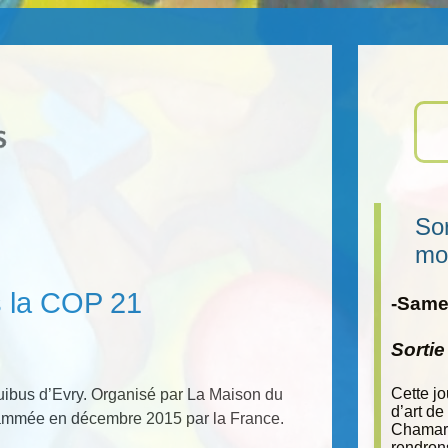
Sor
mo
rs la COP 21
-Samed
Sorti
Cette j
ibus d’Evry. Organisé par La Maison du
d’art de
rammée en décembre 2015 par la France.
Chamara
rendron