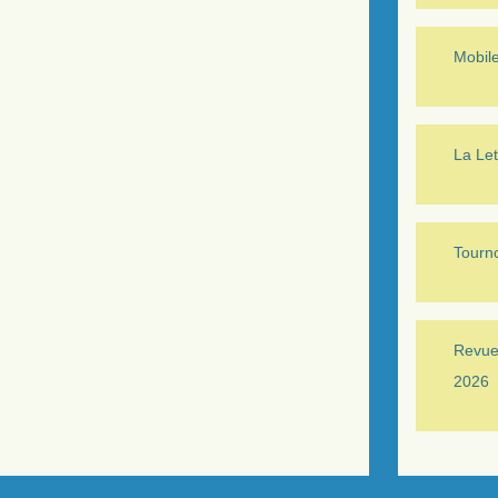
Mobil
La Let
Tourno
Revue 
2026