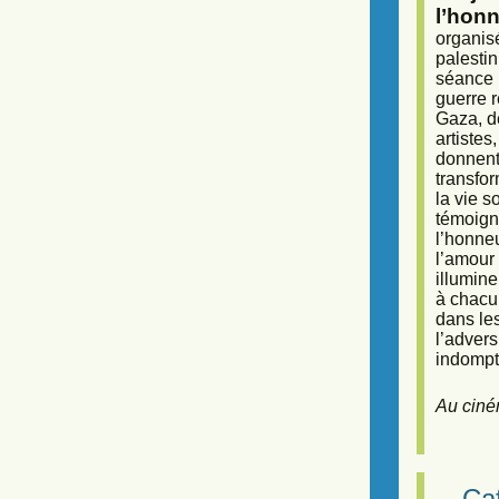
l’honn
organisé
palestin
séance (
guerre r
Gaza, d
artiste
donnent 
transfor
la vie 
témoigna
l’honneu
l’amour 
illumine
à chacun
dans le
l’adver
indompta
Au ciné
Caf