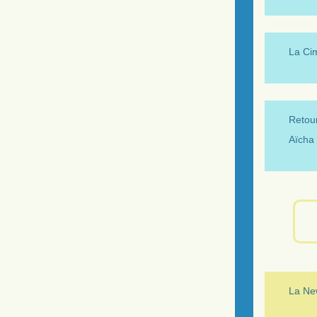
La Ci
Retour
Aïcha 
La New