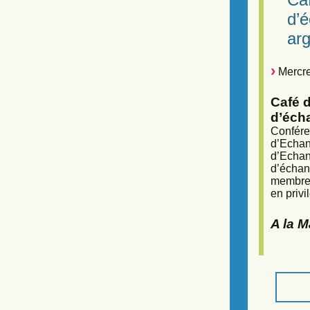
d’
arg
Mercre
Café d
d’éch
Confére
d’Echan
d’Echan
d’échan
membres
en privi
A la 