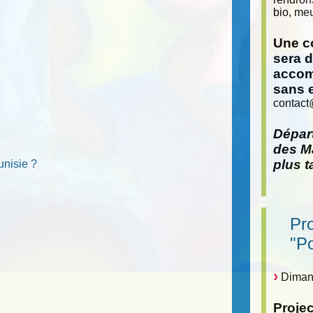
bio, meu
Une co
sera 
accom
sans 
contact
Départ
des Ma
plus t
unisie ?
Pr
"P
Dimanc
Proje