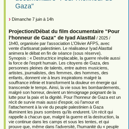
Gaza"
Dimanche 7 juin à 14h
Projection/Débat du film documentaire "Pour
l’honneur de Gaza" de Iyad Alasttal
/ 2025 /
1h40, organisée par l’association L’Olivier AFPS, avec
vente d’artisanat palestinien. Le réalisateur Iyad Alasttal
animera le débat en fin de séance (sous réserve).
Synopsis : « Destructrice implacable, la guerre révèle aussi
la force de l’esprit humain. Les citoyens de Gaza, des
personnes pleines de talents, entre autres musiciens,
artistes, journalistes, des femmes, des hommes, des
enfants, donnent vie à leurs inspirations malgré la
souffrance infinie et transforment la douleur en énergie qui
transcende le temps. Ainsi, la vie sous les bombardements,
malgré son horreur, devient un témoignage poignant de la
lutte pour la paix et la dignité. Pour l’honneur de Gaza est un
récit de survie mais aussi d’espoir, où l’amour et
l’attachement à la vie du peuple palestinien à Gaza
illuminent les jours sombres qu’ils endurent. Un récit qui
rappelle à chacun que, malgré la guerre et la destruction, la
vie continue dans les camps et sous les tentes, et qui
prouve que, même dans l’adversité, l’humanité du « peuple