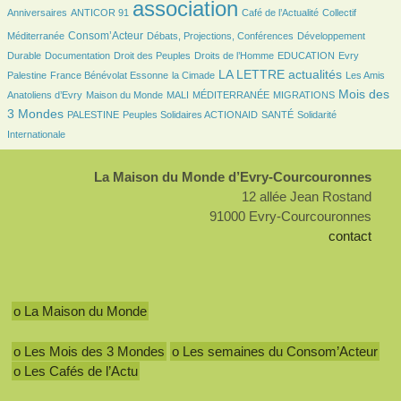
25/2099
2099/2099
360/2099
36/2099
association
Anniversaires
ANTICOR 91
Café de l’Actualité
Collectif
569/2099
120/2099
132/2099
Consom’Acteur
Méditerranée
Débats, Projections, Conférences
Développement
48/2099
29/2099
151/2099
34/2099
6/2099
Durable
Documentation
Droit des Peuples
Droits de l’Homme
EDUCATION
Evry
101/2099
27/2099
795/2099
25/2099
LA LETTRE actualités
Palestine
France Bénévolat Essonne
la Cimade
Les Amis
79/2099
18/2099
6/2099
121/2099
853/2099
Mois des
Anatoliens d’Evry
Maison du Monde
MALI
MÉDITERRANÉE
MIGRATIONS
83/2099
84/2099
98/2099
211/2099
3 Mondes
PALESTINE
Peuples Solidaires ACTIONAID
SANTÉ
Solidarité
Internationale
La Maison du Monde d’Evry-Courcouronnes
12 allée Jean Rostand
91000 Evry-Courcouronnes
contact
o La Maison du Monde
o Les Mois des 3 Mondes
o Les semaines du Consom’Acteur
o Les Cafés de l’Actu