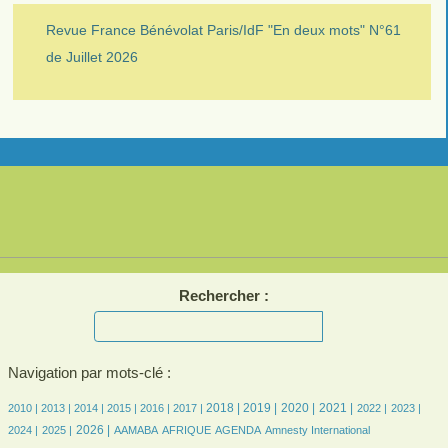
Revue France Bénévolat Paris/IdF "En deux mots" N°61
de Juillet 2026
Rechercher :
Navigation par mots-clé :
6/2099
6/2099
162/2099
306/2099
367/2099
423/2099
573/2099
608/2099
523/2099
537/2099
410/2099
404/2099
415/2099
2018 |
2019 |
2020 |
2021 |
2010 |
2013 |
2014 |
2015 |
2016 |
2017 |
2022 |
2023 |
416/2099
509/2099
78/2099
167/2099
410/2099
6/2099
24/2099
2026 |
2024 |
2025 |
AAMABA
AFRIQUE
AGENDA
Amnesty International