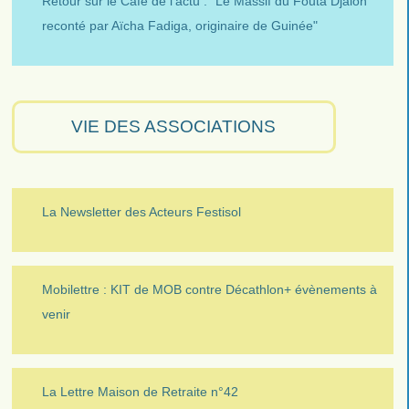
Retour sur le Café de l’actu : "Le Massif du Fouta Djalon
reconté par Aïcha Fadiga, originaire de Guinée"
VIE DES ASSOCIATIONS
La Newsletter des Acteurs Festisol
Mobilettre : KIT de MOB contre Décathlon+ évènements à
venir
La Lettre Maison de Retraite n°42