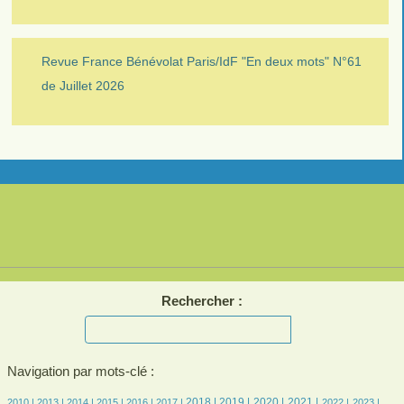
Revue France Bénévolat Paris/IdF "En deux mots" N°61
de Juillet 2026
Rechercher :
Navigation par mots-clé :
4/1598
4/1598
150/1598
288/1598
314/1598
306/1598
494/1598
441/1598
356/1598
389/1598
289/1598
276/1598
274/1598
2018 |
2019 |
2020 |
2021 |
2010 |
2013 |
2014 |
2015 |
2016 |
2017 |
2022 |
2023 |