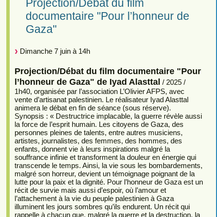
Projection/Débat du film
documentaire "Pour l’honneur de
Gaza"
Dimanche 7 juin à 14h
Projection/Débat du film documentaire "Pour
l’honneur de Gaza" de Iyad Alasttal
/ 2025 /
1h40, organisée par l’association L’Olivier AFPS, avec
vente d’artisanat palestinien. Le réalisateur Iyad Alasttal
animera le débat en fin de séance (sous réserve).
Synopsis : « Destructrice implacable, la guerre révèle aussi
la force de l’esprit humain. Les citoyens de Gaza, des
personnes pleines de talents, entre autres musiciens,
artistes, journalistes, des femmes, des hommes, des
enfants, donnent vie à leurs inspirations malgré la
souffrance infinie et transforment la douleur en énergie qui
transcende le temps. Ainsi, la vie sous les bombardements,
malgré son horreur, devient un témoignage poignant de la
lutte pour la paix et la dignité. Pour l’honneur de Gaza est un
récit de survie mais aussi d’espoir, où l’amour et
l’attachement à la vie du peuple palestinien à Gaza
illuminent les jours sombres qu’ils endurent. Un récit qui
rappelle à chacun que, malgré la guerre et la destruction, la