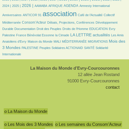
299/1598
562/1598
41/1598
106/1598
350/1598
4/1598
16/1598
2026 |
AGENDA
2024 |
2025 |
AAMABA
AFRIQUE
Amnesty International
13/1598
1598/1598
271/1598
25/1598
association
Anniversaires
ANTICOR 91
Café de l’Actualité
Collectif
543/1598
104/1598
89/1598
Consom’Acteur
Méditerranée
Débats, Projections, Conférences
Développement
32/1598
16/1598
103/1598
23/1598
7/1598
Durable
Documentation
Droit des Peuples
Droits de l’Homme
EDUCATION
Evry
88/1598
16/1598
562/1598
16/1598
LA LETTRE actualités
Palestine
France Bénévolat Essonne
la Cimade
Les Amis
52/1598
12/1598
4/1598
82/1598
594/1598
Mois des
Anatoliens d’Evry
Maison du Monde
MALI
MÉDITERRANÉE
MIGRATIONS
63/1598
71/1598
90/1598
144/1598
3 Mondes
PALESTINE
Peuples Solidaires ACTIONAID
SANTÉ
Solidarité
Internationale
La Maison du Monde d’Evry-Courcouronnes
12 allée Jean Rostand
91000 Evry-Courcouronnes
contact
o La Maison du Monde
o Les Mois des 3 Mondes
o Les semaines du Consom’Acteur