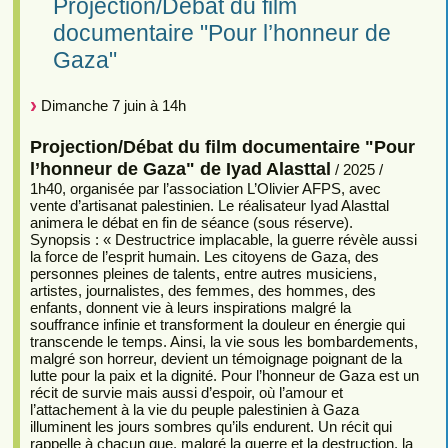
Projection/Débat du film
documentaire "Pour l’honneur de
Gaza"
Dimanche 7 juin à 14h
Projection/Débat du film documentaire "Pour
l’honneur de Gaza" de Iyad Alasttal
/ 2025 /
1h40, organisée par l’association L’Olivier AFPS, avec
vente d’artisanat palestinien. Le réalisateur Iyad Alasttal
animera le débat en fin de séance (sous réserve).
Synopsis : « Destructrice implacable, la guerre révèle aussi
la force de l’esprit humain. Les citoyens de Gaza, des
personnes pleines de talents, entre autres musiciens,
artistes, journalistes, des femmes, des hommes, des
enfants, donnent vie à leurs inspirations malgré la
souffrance infinie et transforment la douleur en énergie qui
transcende le temps. Ainsi, la vie sous les bombardements,
malgré son horreur, devient un témoignage poignant de la
lutte pour la paix et la dignité. Pour l’honneur de Gaza est un
récit de survie mais aussi d’espoir, où l’amour et
l’attachement à la vie du peuple palestinien à Gaza
illuminent les jours sombres qu’ils endurent. Un récit qui
rappelle à chacun que, malgré la guerre et la destruction, la