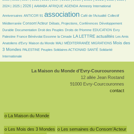
427/2121
524/2121
81/2121
172/2121
416/2121
6/2121
25/2121
2026 |
2024 |
2025 |
AAMABA
AFRIQUE
AGENDA
Amnesty International
27/2121
2121/2121
367/2121
36/2121
association
Anniversaires
ANTICOR 91
Café de l’Actualité
Collectif
573/2121
120/2121
134/2121
Consom’Acteur
Méditerranée
Débats, Projections, Conférences
Développement
48/2121
30/2121
155/2121
35/2121
6/2121
Durable
Documentation
Droit des Peuples
Droits de l’Homme
EDUCATION
Evry
108/2121
28/2121
824/2121
27/2121
LA LETTRE actualités
Palestine
France Bénévolat Essonne
la Cimade
Les Amis
84/2121
18/2121
6/2121
123/2121
865/2121
Mois des
Anatoliens d’Evry
Maison du Monde
MALI
MÉDITERRANÉE
MIGRATIONS
84/2121
84/2121
104/2121
216/2121
3 Mondes
PALESTINE
Peuples Solidaires ACTIONAID
SANTÉ
Solidarité
Internationale
La Maison du Monde d’Evry-Courcouronnes
12 allée Jean Rostand
91000 Evry-Courcouronnes
contact
o La Maison du Monde
o Les Mois des 3 Mondes
o Les semaines du Consom’Acteur