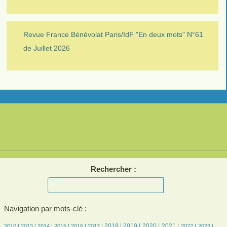
Revue France Bénévolat Paris/IdF "En deux mots" N°61
de Juillet 2026
Rechercher :
Navigation par mots-clé :
6/2121
6/2121
162/2121
306/2121
367/2121
426/2121
577/2121
620/2121
528/2121
541/2121
417/2121
410/2121
418/2121
2018 |
2019 |
2020 |
2021 |
2010 |
2013 |
2014 |
2015 |
2016 |
2017 |
2022 |
2023 |