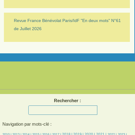
Revue France Bénévolat Paris/IdF "En deux mots" N°61
de Juillet 2026
Rechercher :
Navigation par mots-clé :
8/3037
7/3037
214/3037
408/3037
541/3037
543/3037
740/3037
752/3037
712/3037
708/3037
644/3037
576/3037
581/3037
2018 |
2019 |
2020 |
2021 |
2010 |
2013 |
2014 |
2015 |
2016 |
2017 |
2022 |
2023 |