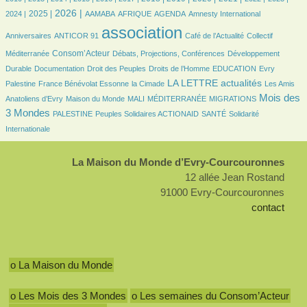
796/3037
1241/3037
98/3037
202/3037
527/3037
8/3037
43/3037
2026 |
2025 |
2024 |
AAMABA
AFRIQUE
AGENDA
Amnesty International
24/3037
3037/3037
518/3037
47/3037
association
Anniversaires
ANTICOR 91
Café de l’Actualité
Collectif
997/3037
160/3037
168/3037
Consom’Acteur
Méditerranée
Débats, Projections, Conférences
Développement
64/3037
32/3037
170/3037
48/3037
8/3037
Durable
Documentation
Droit des Peuples
Droits de l’Homme
EDUCATION
Evry
246/3037
61/3037
1186/3037
32/3037
LA LETTRE actualités
Palestine
France Bénévolat Essonne
la Cimade
Les Amis
96/3037
24/3037
8/3037
189/3037
1376/3037
Mois des
Anatoliens d’Evry
Maison du Monde
MALI
MÉDITERRANÉE
MIGRATIONS
3 Mondes
104/3037
112/3037
160/3037
274/3037
PALESTINE
Peuples Solidaires ACTIONAID
SANTÉ
Solidarité
Internationale
La Maison du Monde d’Evry-Courcouronnes
12 allée Jean Rostand
91000 Evry-Courcouronnes
contact
o La Maison du Monde
o Les Mois des 3 Mondes
o Les semaines du Consom’Acteur