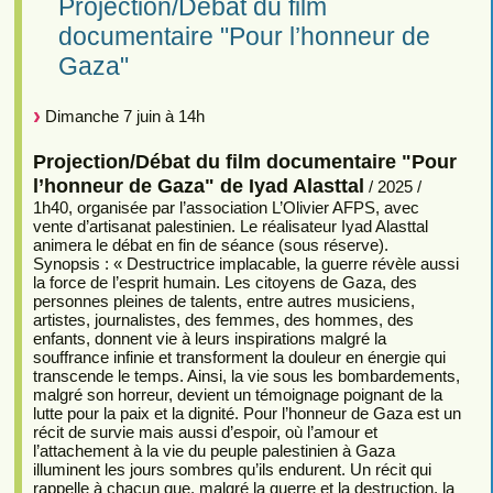
Projection/Débat du film
documentaire "Pour l’honneur de
Gaza"
Dimanche 7 juin à 14h
Projection/Débat du film documentaire "Pour
l’honneur de Gaza" de Iyad Alasttal
/ 2025 /
1h40, organisée par l’association L’Olivier AFPS, avec
vente d’artisanat palestinien. Le réalisateur Iyad Alasttal
animera le débat en fin de séance (sous réserve).
Synopsis : « Destructrice implacable, la guerre révèle aussi
la force de l’esprit humain. Les citoyens de Gaza, des
personnes pleines de talents, entre autres musiciens,
artistes, journalistes, des femmes, des hommes, des
enfants, donnent vie à leurs inspirations malgré la
souffrance infinie et transforment la douleur en énergie qui
transcende le temps. Ainsi, la vie sous les bombardements,
malgré son horreur, devient un témoignage poignant de la
lutte pour la paix et la dignité. Pour l’honneur de Gaza est un
récit de survie mais aussi d’espoir, où l’amour et
l’attachement à la vie du peuple palestinien à Gaza
illuminent les jours sombres qu’ils endurent. Un récit qui
rappelle à chacun que, malgré la guerre et la destruction, la