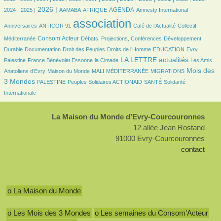
299/1598
562/1598
41/1598
106/1598
350/1598
4/1598
16/1598
2026 |
AGENDA
2024 |
2025 |
AAMABA
AFRIQUE
Amnesty International
13/1598
1598/1598
271/1598
25/1598
association
Anniversaires
ANTICOR 91
Café de l’Actualité
Collectif
543/1598
104/1598
89/1598
Consom’Acteur
Méditerranée
Débats, Projections, Conférences
Développement
32/1598
16/1598
103/1598
23/1598
7/1598
Durable
Documentation
Droit des Peuples
Droits de l’Homme
EDUCATION
Evry
88/1598
16/1598
562/1598
16/1598
LA LETTRE actualités
Palestine
France Bénévolat Essonne
la Cimade
Les Amis
52/1598
12/1598
4/1598
82/1598
594/1598
Mois des
Anatoliens d’Evry
Maison du Monde
MALI
MÉDITERRANÉE
MIGRATIONS
63/1598
71/1598
90/1598
144/1598
3 Mondes
PALESTINE
Peuples Solidaires ACTIONAID
SANTÉ
Solidarité
Internationale
La Maison du Monde d’Evry-Courcouronnes
12 allée Jean Rostand
91000 Evry-Courcouronnes
contact
o La Maison du Monde
o Les Mois des 3 Mondes
o Les semaines du Consom’Acteur