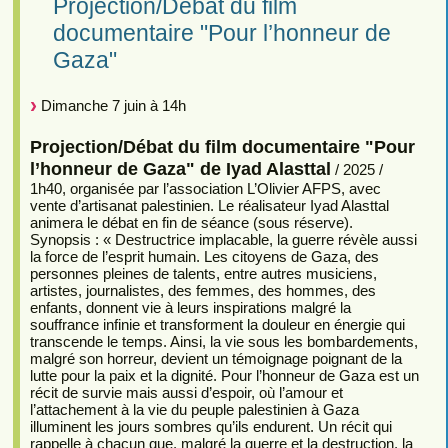
Projection/Débat du film
documentaire "Pour l’honneur de
Gaza"
Dimanche 7 juin à 14h
Projection/Débat du film documentaire "Pour
l’honneur de Gaza" de Iyad Alasttal
/ 2025 /
1h40, organisée par l’association L’Olivier AFPS, avec
vente d’artisanat palestinien. Le réalisateur Iyad Alasttal
animera le débat en fin de séance (sous réserve).
Synopsis : « Destructrice implacable, la guerre révèle aussi
la force de l’esprit humain. Les citoyens de Gaza, des
personnes pleines de talents, entre autres musiciens,
artistes, journalistes, des femmes, des hommes, des
enfants, donnent vie à leurs inspirations malgré la
souffrance infinie et transforment la douleur en énergie qui
transcende le temps. Ainsi, la vie sous les bombardements,
malgré son horreur, devient un témoignage poignant de la
lutte pour la paix et la dignité. Pour l’honneur de Gaza est un
récit de survie mais aussi d’espoir, où l’amour et
l’attachement à la vie du peuple palestinien à Gaza
illuminent les jours sombres qu’ils endurent. Un récit qui
rappelle à chacun que, malgré la guerre et la destruction, la