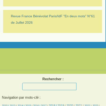
Revue France Bénévolat Paris/IdF "En deux mots" N°61
de Juillet 2026
Rechercher :
Navigation par mots-clé :
4/1598
4/1598
150/1598
288/1598
314/1598
306/1598
494/1598
441/1598
356/1598
389/1598
289/1598
276/1598
274/1598
2018 |
2019 |
2020 |
2021 |
2010 |
2013 |
2014 |
2015 |
2016 |
2017 |
2022 |
2023 |