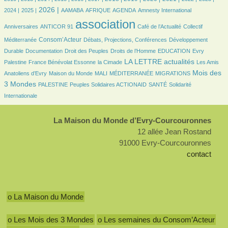
267/1615
582/1615
50/1615
127/1615
293/1615
4/1615
18/1615
2026 |
2024 |
2025 |
AAMABA
AFRIQUE
AGENDA
Amnesty International
12/1615
1615/1615
332/1615
27/1615
association
Anniversaires
ANTICOR 91
Café de l’Actualité
Collectif
420/1615
90/1615
93/1615
Consom’Acteur
Méditerranée
Débats, Projections, Conférences
Développement
32/1615
16/1615
101/1615
34/1615
14/1615
Durable
Documentation
Droit des Peuples
Droits de l’Homme
EDUCATION
Evry
99/1615
37/1615
618/1615
16/1615
LA LETTRE actualités
Palestine
France Bénévolat Essonne
la Cimade
Les Amis
48/1615
12/1615
10/1615
106/1615
582/1615
Mois des
Anatoliens d’Evry
Maison du Monde
MALI
MÉDITERRANÉE
MIGRATIONS
67/1615
62/1615
75/1615
178/1615
3 Mondes
PALESTINE
Peuples Solidaires ACTIONAID
SANTÉ
Solidarité
Internationale
La Maison du Monde d’Evry-Courcouronnes
12 allée Jean Rostand
91000 Evry-Courcouronnes
contact
o La Maison du Monde
o Les Mois des 3 Mondes
o Les semaines du Consom’Acteur