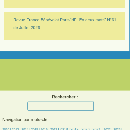
Revue France Bénévolat Paris/IdF "En deux mots" N°61
de Juillet 2026
Rechercher :
Navigation par mots-clé :
4/1615
4/1615
110/1615
212/1615
265/1615
301/1615
402/1615
433/1615
376/1615
397/1615
297/1615
298/1615
282/1615
2018 |
2019 |
2020 |
2021 |
2010 |
2013 |
2014 |
2015 |
2016 |
2017 |
2022 |
2023 |