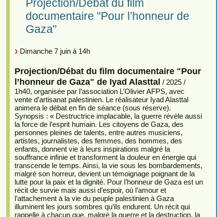
Projection/Débat du film
documentaire "Pour l’honneur de
Gaza"
Dimanche 7 juin à 14h
Projection/Débat du film documentaire "Pour
l’honneur de Gaza" de Iyad Alasttal
/ 2025 /
1h40, organisée par l’association L’Olivier AFPS, avec
vente d’artisanat palestinien. Le réalisateur Iyad Alasttal
animera le débat en fin de séance (sous réserve).
Synopsis : « Destructrice implacable, la guerre révèle aussi
la force de l’esprit humain. Les citoyens de Gaza, des
personnes pleines de talents, entre autres musiciens,
artistes, journalistes, des femmes, des hommes, des
enfants, donnent vie à leurs inspirations malgré la
souffrance infinie et transforment la douleur en énergie qui
transcende le temps. Ainsi, la vie sous les bombardements,
malgré son horreur, devient un témoignage poignant de la
lutte pour la paix et la dignité. Pour l’honneur de Gaza est un
récit de survie mais aussi d’espoir, où l’amour et
l’attachement à la vie du peuple palestinien à Gaza
illuminent les jours sombres qu’ils endurent. Un récit qui
rappelle à chacun que, malgré la guerre et la destruction, la