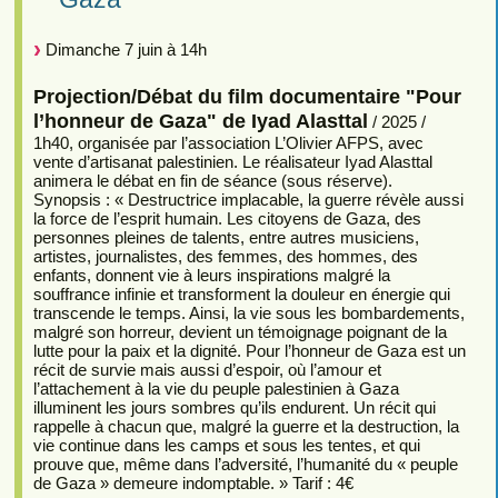
Dimanche 7 juin à 14h
Projection/Débat du film documentaire "Pour
l’honneur de Gaza" de Iyad Alasttal
/ 2025 /
1h40, organisée par l’association L’Olivier AFPS, avec
vente d’artisanat palestinien. Le réalisateur Iyad Alasttal
animera le débat en fin de séance (sous réserve).
Synopsis : « Destructrice implacable, la guerre révèle aussi
la force de l’esprit humain. Les citoyens de Gaza, des
personnes pleines de talents, entre autres musiciens,
artistes, journalistes, des femmes, des hommes, des
enfants, donnent vie à leurs inspirations malgré la
souffrance infinie et transforment la douleur en énergie qui
transcende le temps. Ainsi, la vie sous les bombardements,
malgré son horreur, devient un témoignage poignant de la
lutte pour la paix et la dignité. Pour l’honneur de Gaza est un
récit de survie mais aussi d’espoir, où l’amour et
l’attachement à la vie du peuple palestinien à Gaza
illuminent les jours sombres qu’ils endurent. Un récit qui
rappelle à chacun que, malgré la guerre et la destruction, la
vie continue dans les camps et sous les tentes, et qui
prouve que, même dans l’adversité, l’humanité du « peuple
de Gaza » demeure indomptable. » Tarif : 4€