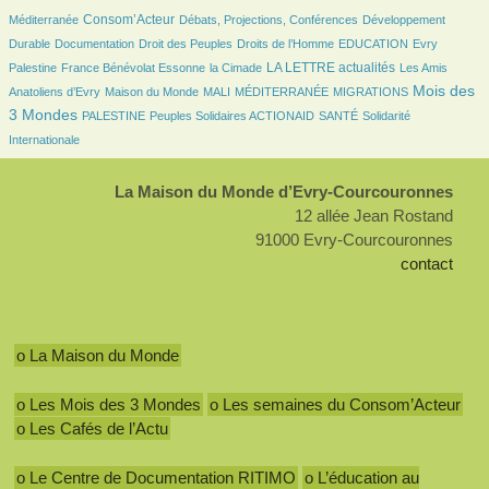
628/2071
120/2071
127/2071
Consom’Acteur
Méditerranée
Débats, Projections, Conférences
Développement
48/2071
24/2071
132/2071
26/2071
6/2071
Durable
Documentation
Droit des Peuples
Droits de l’Homme
EDUCATION
Evry
90/2071
25/2071
664/2071
24/2071
LA LETTRE actualités
Palestine
France Bénévolat Essonne
la Cimade
Les Amis
72/2071
18/2071
6/2071
114/2071
837/2071
Mois des
Anatoliens d’Evry
Maison du Monde
MALI
MÉDITERRANÉE
MIGRATIONS
78/2071
84/2071
88/2071
189/2071
3 Mondes
PALESTINE
Peuples Solidaires ACTIONAID
SANTÉ
Solidarité
Internationale
La Maison du Monde d’Evry-Courcouronnes
12 allée Jean Rostand
91000 Evry-Courcouronnes
contact
o La Maison du Monde
o Les Mois des 3 Mondes
o Les semaines du Consom’Acteur
o Les Cafés de l’Actu
o Le Centre de Documentation RITIMO
o L’éducation au