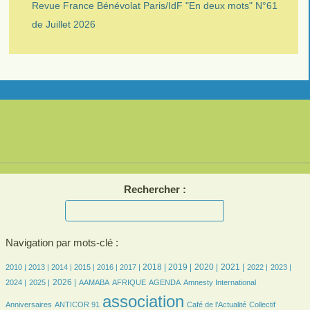
Revue France Bénévolat Paris/IdF "En deux mots" N°61
de Juillet 2026
Rechercher :
Navigation par mots-clé :
6/2071
6/2071
162/2071
306/2071
371/2071
408/2071
561/2071
568/2071
528/2071
534/2071
410/2071
390/2071
411/2071
2018 |
2019 |
2020 |
2021 |
2010 |
2013 |
2014 |
2015 |
2016 |
2017 |
2022 |
2023 |
395/2071
551/2071
61/2071
135/2071
401/2071
6/2071
24/2071
2026 |
2024 |
2025 |
AAMABA
AFRIQUE
AGENDA
Amnesty International
20/2071
2071/2071
285/2071
36/2071
association
Anniversaires
ANTICOR 91
Café de l’Actualité
Collectif