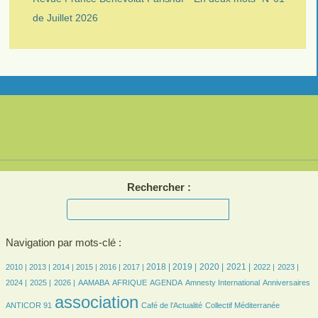
de Juillet 2026
Rechercher :
Navigation par mots-clé :
7/2695
16/2695
212/2695
381/2695
506/2695
538/2695
697/2695
731/2695
688/2695
720/2695
544/2695
544/2695
571/2695
2018 |
2019 |
2020 |
2021 |
2010 |
2013 |
2014 |
2015 |
2016 |
2017 |
2022 |
2023 |
539/2695
511/2695
95/2695
226/2695
516/2695
7/2695
34/2695
22/2695
2024 |
2025 |
2026 |
AAMABA
AFRIQUE
AGENDA
Amnesty International
Anniversaires
2695/2695
389/2695
44/2695
726/2695
association
ANTICOR 91
Café de l’Actualité
Collectif Méditerranée