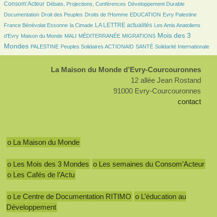
157/2695
166/2695
61/2695
Consom’Acteur
Débats, Projections, Conférences
Développement Durable
36/2695
168/2695
47/2695
7/2695
95/2695
Documentation
Droit des Peuples
Droits de l’Homme
EDUCATION
Evry Palestine
25/2695
815/2695
30/2695
LA LETTRE actualités
France Bénévolat Essonne
la Cimade
Les Amis Anatoliens
99/2695
23/2695
7/2695
137/2695
1111/2695
Mois des 3
d’Evry
Maison du Monde
MALI
MÉDITERRANÉE
MIGRATIONS
140/2695
101/2695
110/2695
286/2695
Mondes
PALESTINE
Peuples Solidaires ACTIONAID
SANTÉ
Solidarité Internationale
La Maison du Monde d’Evry-Courcouronnes
12 allée Jean Rostand
91000 Evry-Courcouronnes
contact
o La Maison du Monde
o Les Mois des 3 Mondes
o Les semaines du Consom’Acteur
o Les Cafés de l’Actu
o Le Centre de Documentation RITIMO
o L’éducation au
Développement