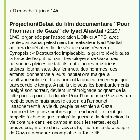
Dimanche 7 juin à 14h
Projection/Débat du film documentaire "Pour
l’honneur de Gaza" de Iyad Alasttal
/ 2025 /
1h40, organisée par l’association L’Olivier AFPS, avec
vente d’artisanat palestinien. Le réalisateur Iyad Alasttal
animera le débat en fin de séance (sous réserve).
Synopsis : « Destructrice implacable, la guerre révèle aussi
la force de l’esprit humain. Les citoyens de Gaza, des
personnes pleines de talents, entre autres musiciens,
artistes, journalistes, des femmes, des hommes, des
enfants, donnent vie à leurs inspirations malgré la
souffrance infinie et transforment la douleur en énergie qui
transcende le temps. Ainsi, la vie sous les bombardements,
malgré son horreur, devient un témoignage poignant de la
lutte pour la paix et la dignité. Pour l’honneur de Gaza est un
récit de survie mais aussi d’espoir, où l’amour et
l’attachement à la vie du peuple palestinien à Gaza
illuminent les jours sombres qu’ils endurent. Un récit qui
rappelle à chacun que, malgré la guerre et la destruction, la
vie continue dans les camps et sous les tentes, et qui
prouve que, même dans l’adversité, l’humanité du « peuple
de Gaza » demeure indomptable. » Tarif : 4€