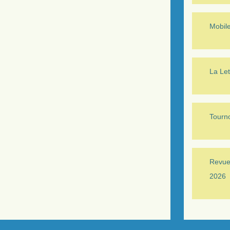
Mobil
La Let
Tourno
Revue 
2026