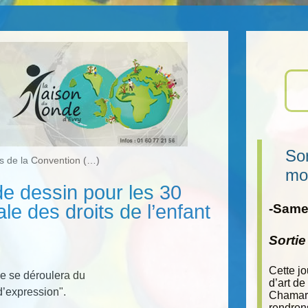
Sor
s de la Convention (…)
mo
e dessin pour les 30
le des droits de l’enfant
-Samed
Sorti
Cette j
e se déroulera du
d’art de
’expression".
Chamara
rendron