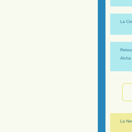
La Ci
Retour
Aïcha 
La New