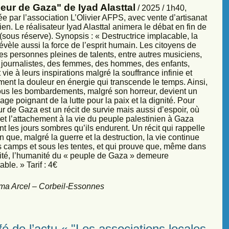
eur de Gaza" de Iyad Alasttal
/ 2025 / 1h40,
e par l’association L’Olivier AFPS, avec vente d’artisanat
ien. Le réalisateur Iyad Alasttal animera le débat en fin de
sous réserve). Synopsis : « Destructrice implacable, la
évèle aussi la force de l’esprit humain. Les citoyens de
es personnes pleines de talents, entre autres musiciens,
s, journalistes, des femmes, des hommes, des enfants,
vie à leurs inspirations malgré la souffrance infinie et
ment la douleur en énergie qui transcende le temps. Ainsi,
sous les bombardements, malgré son horreur, devient un
ge poignant de la lutte pour la paix et la dignité. Pour
r de Gaza est un récit de survie mais aussi d’espoir, où
et l’attachement à la vie du peuple palestinien à Gaza
nt les jours sombres qu’ils endurent. Un récit qui rappelle
 que, malgré la guerre et la destruction, la vie continue
s camps et sous les tentes, et qui prouve que, même dans
sité, l’humanité du « peuple de Gaza » demeure
ble. » Tarif : 4€
ma Arcel – Corbeil-Essonnes
é de l’actu « "Les associations locales