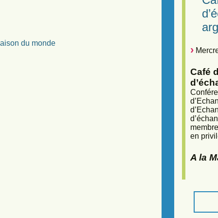
d’
arg
 Maison du monde
Mercre
Café d
d’éch
Confére
d’Echan
d’Echan
d’échan
membres
en privi
A la 