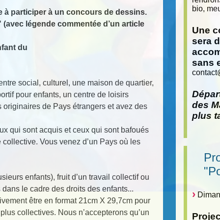
bio, meu
 à participer à un concours de dessins.
" (avec légende commentée d’un article
Une co
sera 
nfant du
accom
sans 
contact
ntre social, culturel, une maison de quartier,
Départ
tif pour enfants, un centre de loisirs
des Ma
 originaires de Pays étrangers et avez des
plus t
ux qui sont acquis et ceux qui sont bafoués
e collective. Vous venez d’un Pays où les
Pr
"P
eurs enfants), fruit d’un travail collectif ou
 dans le cadre des droits des enfants...
Dimanc
ativement être en format 21cm X 29,7cm pour
plus collectives. Nous n’accepterons qu’un
Proje