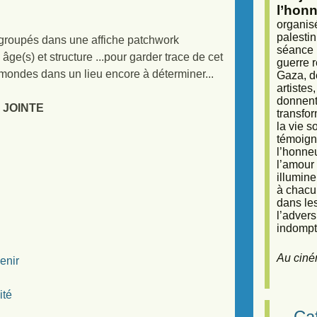
l’honn
organisé
palestin
egroupés dans une affiche patchwork
séance (
âge(s) et structure ...pour garder trace de cet
guerre r
mondes dans un lieu encore à déterminer...
Gaza, d
artiste
donnent 
 JOINTE
transfor
la vie 
témoigna
l’honneu
l’amour 
illumine
à chacun
dans le
l’adver
indompta
Au ciné
enir
ité
Caf