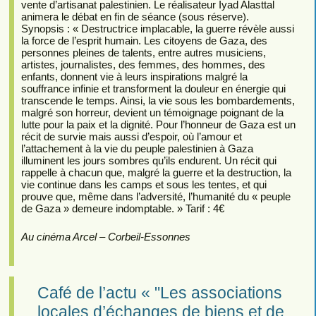
vente d’artisanat palestinien. Le réalisateur Iyad Alasttal
animera le débat en fin de séance (sous réserve).
Synopsis : « Destructrice implacable, la guerre révèle aussi
la force de l’esprit humain. Les citoyens de Gaza, des
personnes pleines de talents, entre autres musiciens,
artistes, journalistes, des femmes, des hommes, des
enfants, donnent vie à leurs inspirations malgré la
souffrance infinie et transforment la douleur en énergie qui
transcende le temps. Ainsi, la vie sous les bombardements,
malgré son horreur, devient un témoignage poignant de la
lutte pour la paix et la dignité. Pour l’honneur de Gaza est un
récit de survie mais aussi d’espoir, où l’amour et
l’attachement à la vie du peuple palestinien à Gaza
illuminent les jours sombres qu’ils endurent. Un récit qui
rappelle à chacun que, malgré la guerre et la destruction, la
vie continue dans les camps et sous les tentes, et qui
prouve que, même dans l’adversité, l’humanité du « peuple
de Gaza » demeure indomptable. » Tarif : 4€
Au cinéma Arcel – Corbeil-Essonnes
Café de l’actu « "Les associations
locales d’échanges de biens et de