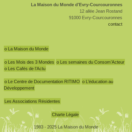
La Maison du Monde d’Evry-Courcouronnes
12 allée Jean Rostand
91000 Evry-Courcouronnes
contact
o La Maison du Monde
o Les Mois des 3 Mondes
o Les semaines du Consom’Acteur
o Les Cafés de l’Actu
o Le Centre de Documentation RITIMO
o L’éducation au
Développement
Les Associations Résidentes
Charte Légale
1983 - 2025 La Maison du Monde