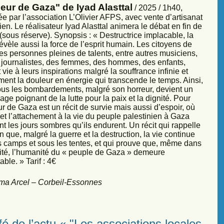
eur de Gaza" de Iyad Alasttal
/ 2025 / 1h40,
e par l’association L’Olivier AFPS, avec vente d’artisanat
ien. Le réalisateur Iyad Alasttal animera le débat en fin de
sous réserve). Synopsis : « Destructrice implacable, la
évèle aussi la force de l’esprit humain. Les citoyens de
es personnes pleines de talents, entre autres musiciens,
s, journalistes, des femmes, des hommes, des enfants,
vie à leurs inspirations malgré la souffrance infinie et
ment la douleur en énergie qui transcende le temps. Ainsi,
sous les bombardements, malgré son horreur, devient un
ge poignant de la lutte pour la paix et la dignité. Pour
r de Gaza est un récit de survie mais aussi d’espoir, où
et l’attachement à la vie du peuple palestinien à Gaza
nt les jours sombres qu’ils endurent. Un récit qui rappelle
 que, malgré la guerre et la destruction, la vie continue
s camps et sous les tentes, et qui prouve que, même dans
sité, l’humanité du « peuple de Gaza » demeure
ble. » Tarif : 4€
ma Arcel – Corbeil-Essonnes
é de l’actu « "Les associations locales