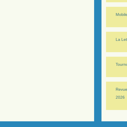
Mobil
La Let
Tourno
Revue 
2026