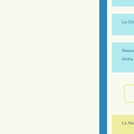
La Ci
Retour
Aïcha 
La New