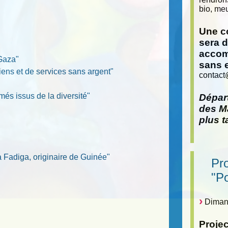
bio, meu
Une co
sera 
accom
 Gaza"
sans 
iens et de services sans argent"
contact
més issus de la diversité"
Départ
des Ma
plus t
a Fadiga, originaire de Guinée"
Pr
"P
Dimanc
Proje