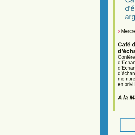
d’
arg
Mercre
Café d
d’éch
Confére
d’Echan
d’Echan
d’échan
membres
en privi
A la 