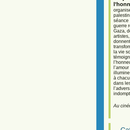
l’honn
organisé
palestin
séance (
guerre r
Gaza, d
artiste
donnent 
transfor
la vie 
témoigna
l’honneu
l’amour 
illumine
à chacun
dans le
l’adver
indompta
Au ciné
Caf