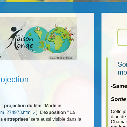
Sor
mo
rojection
-Samed
Sorti
y :
projection du film "Made in
Cette j
film=274973.html
).
L’exposition "La
d’art de
es entreprises"
sera aussi visible dans la
Chamara
rendron