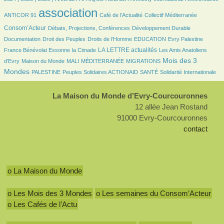
2858/2858
439/2858
52/2858
789/2858
association
ANTICOR 91
Café de l’Actualité
Collectif Méditerranée
180/2858
187/2858
67/2858
Consom’Acteur
Débats, Projections, Conférences
Développement Durable
35/2858
185/2858
38/2858
9/2858
116/2858
Documentation
Droit des Peuples
Droits de l’Homme
EDUCATION
Evry Palestine
29/2858
933/2858
33/2858
LA LETTRE actualités
France Bénévolat Essonne
la Cimade
Les Amis Anatoliens
103/2858
24/2858
9/2858
157/2858
1137/2858
Mois des 3
d’Evry
Maison du Monde
MALI
MÉDITERRANÉE
MIGRATIONS
114/2858
121/2858
119/2858
272/2858
Mondes
PALESTINE
Peuples Solidaires ACTIONAID
SANTÉ
Solidarité Internationale
La Maison du Monde d’Evry-Courcouronnes
12 allée Jean Rostand
91000 Evry-Courcouronnes
contact
o La Maison du Monde
o Les Mois des 3 Mondes
o Les semaines du Consom’Acteur
o Les Cafés de l’Actu