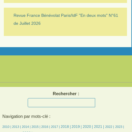
Revue France Bénévolat Paris/IdF "En deux mots" N°61
de Juillet 2026
Rechercher :
Navigation par mots-clé :
7/2516
7/2516
202/2516
379/2516
449/2516
518/2516
708/2516
723/2516
627/2516
652/2516
490/2516
482/2516
497/2516
2018 |
2019 |
2020 |
2021 |
2010 |
2013 |
2014 |
2015 |
2016 |
2017 |
2022 |
2023 |