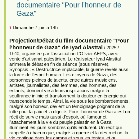
documentaire "Pour l’honneur de
Gaza"
Dimanche 7 juin à 14h
Projection/Débat du film documentaire "Pour
l’honneur de Gaza" de Iyad Alasttal
/ 2025 /
1h40, organisée par l’association L’Olivier AFPS, avec
vente d’artisanat palestinien. Le réalisateur Iyad Alasttal
animera le débat en fin de séance (sous réserve).
Synopsis : « Destructrice implacable, la guerre révèle aussi
la force de l’esprit humain. Les citoyens de Gaza, des
personnes pleines de talents, entre autres musiciens,
artistes, journalistes, des femmes, des hommes, des
enfants, donnent vie à leurs inspirations malgré la
souffrance infinie et transforment la douleur en énergie qui
transcende le temps. Ainsi, la vie sous les bombardements,
malgré son horreur, devient un témoignage poignant de la
lutte pour la paix et la dignité. Pour l’honneur de Gaza est un
récit de survie mais aussi d’espoir, où l’amour et
l’attachement à la vie du peuple palestinien à Gaza
illuminent les jours sombres qu’ils endurent. Un récit qui
rappelle à chacun que, malgré la guerre et la destruction, la
vie continue dans les camps et sous les tentes, et qui