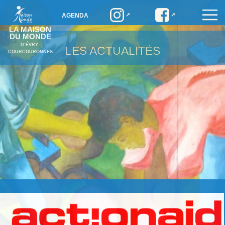
AGENDA
LA MAISON
DU MONDE
D’ÉVRY-
LES ACTUALITÉS
COURCOURONNES