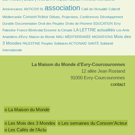
22/2418
2418/2418
375/2418
41/2418
association
Anniversaires
ANTICOR 91
Café de l’Actualité
Collectif
743/2418
181/2418
167/2418
Consom’Acteur
Méditerranée
Débats, Projections, Conférences
Développement
72/2418
30/2418
128/2418
37/2418
9/2418
Durable
Documentation
Droit des Peuples
Droits de l’Homme
EDUCATION
Evry
178/2418
49/2418
998/2418
37/2418
LA LETTRE actualités
Palestine
France Bénévolat Essonne
la Cimade
Les Amis
89/2418
22/2418
5/2418
140/2418
1027/2418
Mois des
Anatoliens d’Evry
Maison du Monde
MALI
MÉDITERRANÉE
MIGRATIONS
77/2418
79/2418
119/2418
230/2418
3 Mondes
PALESTINE
Peuples Solidaires ACTIONAID
SANTÉ
Solidarité
Internationale
La Maison du Monde d’Evry-Courcouronnes
12 allée Jean Rostand
91000 Evry-Courcouronnes
contact
o La Maison du Monde
o Les Mois des 3 Mondes
o Les semaines du Consom’Acteur
o Les Cafés de l’Actu