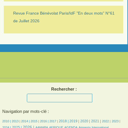
Revue France Bénévolat Paris/IdF "En deux mots" N°61
de Juillet 2026
Rechercher :
Navigation par mots-clé :
5/2418
8/2418
169/2418
328/2418
357/2418
388/2418
525/2418
527/2418
593/2418
556/2418
454/2418
462/2418
490/2418
2018 |
2019 |
2020 |
2021 |
2010 |
2013 |
2014 |
2015 |
2016 |
2017 |
2022 |
2023 |
643/2418
838/2418
107/2418
165/2418
366/2418
10/2418
38/2418
2026 |
2025 |
2024 |
AAMABA
AFRIQUE
AGENDA
Amnesty International