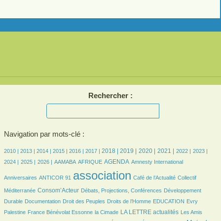
Rechercher :
Navigation par mots-clé :
17/4052
15/4052
303/4052
584/4052
704/4052
810/4052
1184/4052
1170/4052
992/4052
1066/4052
830/4052
807/4052
802/4052
2018 |
2019 |
2020 |
2021 |
2010 |
2013 |
2014 |
2015 |
2016 |
2017 |
2022 |
2023 |
760/4052
798/4052
150/4052
324/4052
884/4052
24/4052
47/4052
AGENDA
2024 |
2025 |
2026 |
AAMABA
AFRIQUE
Amnesty International
54/4052
4052/4052
583/4052
70/4052
association
Anniversaires
ANTICOR 91
Café de l’Actualité
Collectif
1057/4052
268/4052
281/4052
Consom’Acteur
Méditerranée
Débats, Projections, Conférences
Développement
134/4052
52/4052
283/4052
79/4052
21/4052
Durable
Documentation
Droit des Peuples
Droits de l’Homme
EDUCATION
Evry
155/4052
36/4052
1290/4052
72/4052
LA LETTRE actualités
Palestine
France Bénévolat Essonne
la Cimade
Les Amis