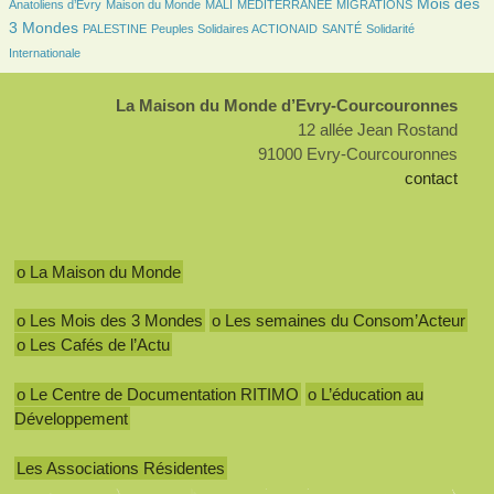
169/4052
50/4052
26/4052
227/4052
1734/4052
Mois des
Anatoliens d’Evry
Maison du Monde
MALI
MÉDITERRANÉE
MIGRATIONS
170/4052
194/4052
166/4052
453/4052
3 Mondes
PALESTINE
Peuples Solidaires ACTIONAID
SANTÉ
Solidarité
Internationale
La Maison du Monde d’Evry-Courcouronnes
12 allée Jean Rostand
91000 Evry-Courcouronnes
contact
o La Maison du Monde
o Les Mois des 3 Mondes
o Les semaines du Consom’Acteur
o Les Cafés de l’Actu
o Le Centre de Documentation RITIMO
o L’éducation au
Développement
Les Associations Résidentes