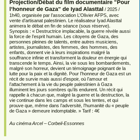
Projection/Débat du film documentaire "Pour
l’honneur de Gaza" de Iyad Alasttal
/ 2025 /
1h40, organisée par l’association L’Olivier AFPS, avec
vente d’artisanat palestinien. Le réalisateur Iyad Alasttal
animera le débat en fin de séance (sous réserve).
Synopsis : « Destructrice implacable, la guerre révèle aussi
la force de l’esprit humain. Les citoyens de Gaza, des
personnes pleines de talents, entre autres musiciens,
artistes, journalistes, des femmes, des hommes, des
enfants, donnent vie à leurs inspirations malgré la
souffrance infinie et transforment la douleur en énergie qui
transcende le temps. Ainsi, la vie sous les bombardements,
malgré son horreur, devient un témoignage poignant de la
lutte pour la paix et la dignité. Pour l’honneur de Gaza est un
récit de survie mais aussi d’espoir, où l’amour et
l’attachement à la vie du peuple palestinien à Gaza
illuminent les jours sombres qu’ils endurent. Un récit qui
rappelle à chacun que, malgré la guerre et la destruction, la
vie continue dans les camps et sous les tentes, et qui
prouve que, même dans l’adversité, l’humanité du « peuple
de Gaza » demeure indomptable. » Tarif : 4€
Au cinéma Arcel – Corbeil-Essonnes