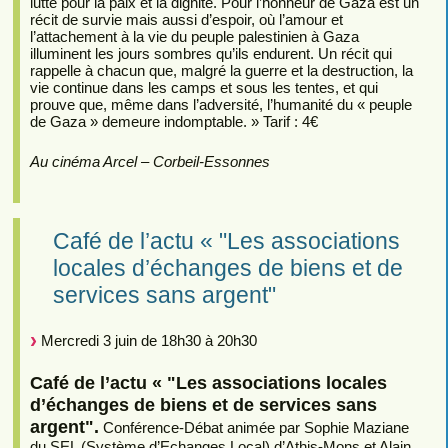
lutte pour la paix et la dignité. Pour l’honneur de Gaza est un
récit de survie mais aussi d’espoir, où l’amour et
l’attachement à la vie du peuple palestinien à Gaza
illuminent les jours sombres qu’ils endurent. Un récit qui
rappelle à chacun que, malgré la guerre et la destruction, la
vie continue dans les camps et sous les tentes, et qui
prouve que, même dans l’adversité, l’humanité du « peuple
de Gaza » demeure indomptable. » Tarif : 4€
Au cinéma Arcel – Corbeil-Essonnes
Café de l’actu « "Les associations
locales d’échanges de biens et de
services sans argent"
Mercredi 3 juin de 18h30 à 20h30
Café de l’actu « "Les associations locales
d’échanges de biens et de services sans
argent".
Conférence-Débat animée par Sophie Maziane
du SEL (Système d’Echanges Local) d’Athis-Mons et Alain