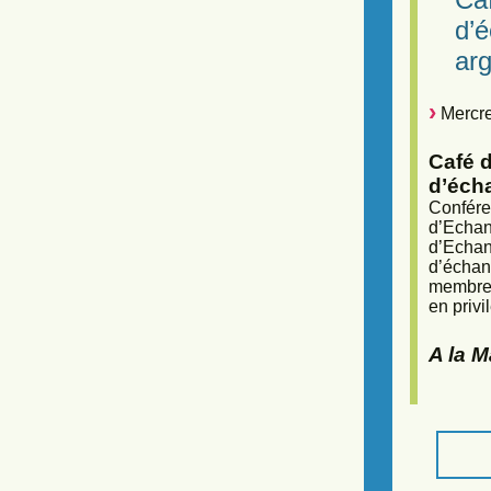
d’
arg
Mercre
Café d
d’éch
Confére
d’Echan
d’Echan
d’échan
membres
en privi
A la 