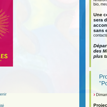
bio, meu
Une co
sera 
accom
sans 
contact
Départ
des Ma
plus t
Pr
"P
enir
Dimanc
Proje
ité