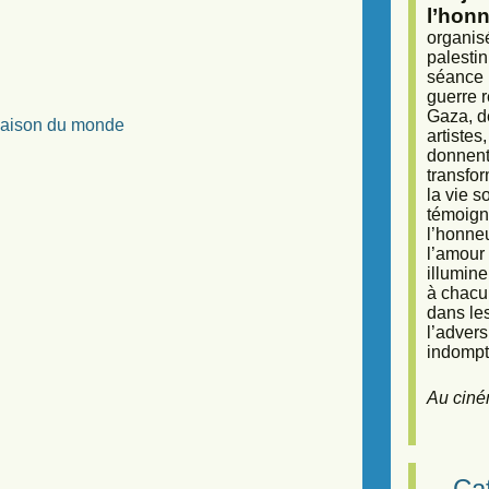
l’honn
organisé
palestin
séance (
guerre r
Gaza, d
 Maison du monde
artiste
donnent 
transfor
la vie 
témoigna
l’honneu
l’amour 
illumine
à chacun
dans le
l’adver
indompta
Au ciné
Caf