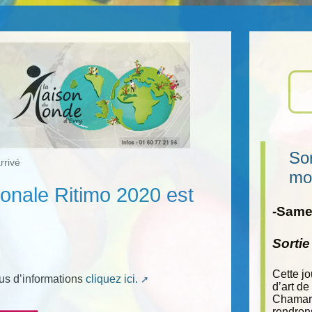
Sor
rrivé
mo
tionale Ritimo 2020 est
-Samed
Sorti
Cette j
us d’informations
cliquez ici.
d’art de
Chamara
rendron