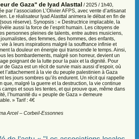
eur de Gaza" de Iyad Alasttal
/ 2025 / 1h40,
e par l’association L’Olivier AFPS, avec vente d’artisanat
ien. Le réalisateur Iyad Alasttal animera le débat en fin de
sous réserve). Synopsis : « Destructrice implacable, la
évèle aussi la force de l’esprit humain. Les citoyens de
es personnes pleines de talents, entre autres musiciens,
s, journalistes, des femmes, des hommes, des enfants,
vie à leurs inspirations malgré la souffrance infinie et
ment la douleur en énergie qui transcende le temps. Ainsi,
sous les bombardements, malgré son horreur, devient un
ge poignant de la lutte pour la paix et la dignité. Pour
r de Gaza est un récit de survie mais aussi d’espoir, où
et l’attachement à la vie du peuple palestinien à Gaza
nt les jours sombres qu’ils endurent. Un récit qui rappelle
 que, malgré la guerre et la destruction, la vie continue
s camps et sous les tentes, et qui prouve que, même dans
sité, l’humanité du « peuple de Gaza » demeure
ble. » Tarif : 4€
ma Arcel – Corbeil-Essonnes
é de l’actu « "Les associations locales