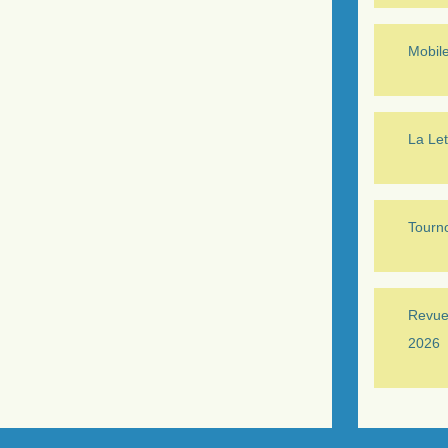
Mobil
La Let
Tourno
Revue 
2026