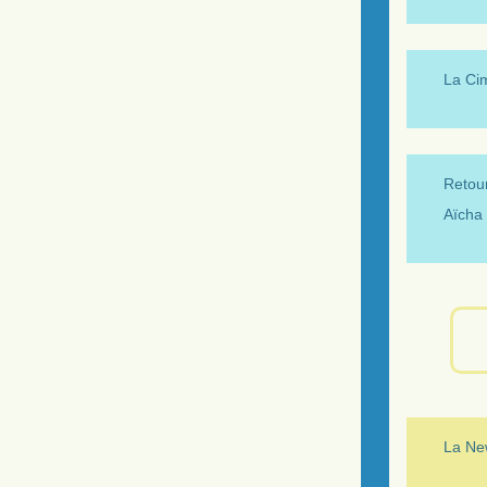
La Ci
Retour
Aïcha 
La New